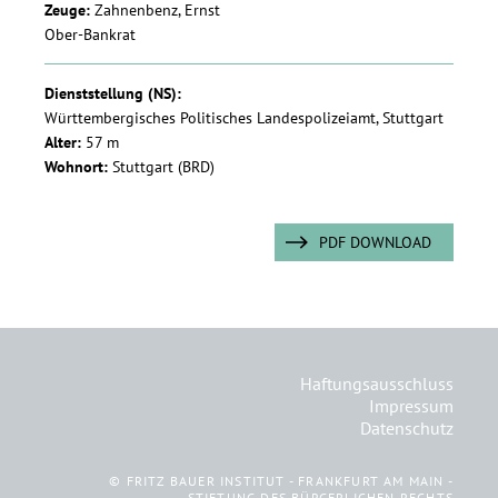
Zeuge:
Zahnenbenz, Ernst
Ober-Bankrat
Dienststellung (NS):
Württembergisches Politisches Landespolizeiamt, Stuttgart
Alter:
57 m
Wohnort:
Stuttgart (BRD)
PDF DOWNLOAD
Haftungsausschluss
Impressum
Datenschutz
© FRITZ BAUER INSTITUT - FRANKFURT AM MAIN -
STIFTUNG DES BÜRGERLICHEN RECHTS