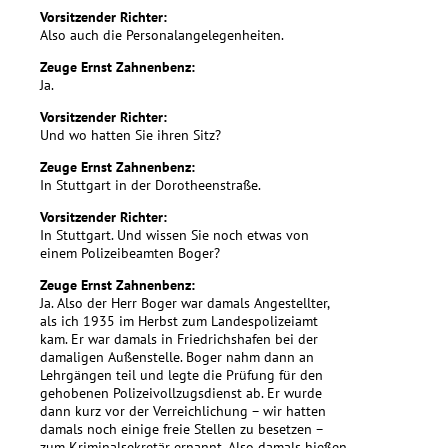
Vorsitzender Richter:
Also auch die Personalangelegenheiten.
Zeuge Ernst Zahnenbenz:
Ja.
Vorsitzender Richter:
Und wo hatten Sie ihren Sitz?
Zeuge Ernst Zahnenbenz:
In Stuttgart in der Dorotheenstraße.
Vorsitzender Richter:
In Stuttgart. Und wissen Sie noch etwas von
einem Polizeibeamten Boger?
Zeuge Ernst Zahnenbenz:
Ja. Also der Herr Boger war damals Angestellter,
als ich 1935 im Herbst zum Landespolizeiamt
kam. Er war damals in Friedrichshafen bei der
damaligen Außenstelle. Boger nahm dann an
Lehrgängen teil und legte die Prüfung für den
gehobenen Polizeivollzugsdienst ab. Er wurde
dann kurz vor der Verreichlichung – wir hatten
damals noch einige freie Stellen zu besetzen –
zum Kriminalsekretär ernannt. Also damals hießen