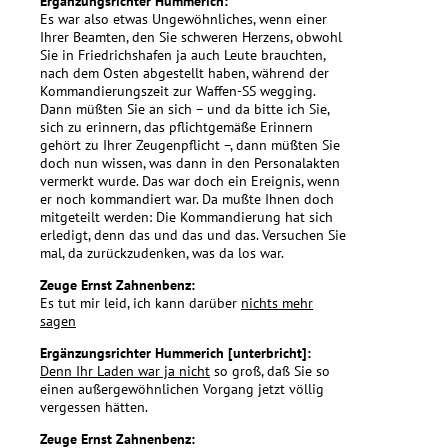
Ergänzungsrichter Hummerich:
Es war also etwas Ungewöhnliches, wenn einer
Ihrer Beamten, den Sie schweren Herzens, obwohl
Sie in Friedrichshafen ja auch Leute brauchten,
nach dem Osten abgestellt haben, während der
Kommandierungszeit zur Waffen-SS wegging.
Dann müßten Sie an sich – und da bitte ich Sie,
sich zu erinnern, das pflichtgemäße Erinnern
gehört zu Ihrer Zeugenpflicht –, dann müßten Sie
doch nun wissen, was dann in den Personalakten
vermerkt wurde. Das war doch ein Ereignis, wenn
er noch kommandiert war. Da mußte Ihnen doch
mitgeteilt werden: Die Kommandierung hat sich
erledigt, denn das und das und das. Versuchen Sie
mal, da zurückzudenken, was da los war.
Zeuge Ernst Zahnenbenz:
Es tut mir leid, ich kann darüber
nichts mehr
sagen
Ergänzungsrichter Hummerich [unterbricht]:
Denn Ihr Laden war ja nicht
so groß, daß Sie so
einen außergewöhnlichen Vorgang jetzt völlig
vergessen hätten.
Zeuge Ernst Zahnenbenz: