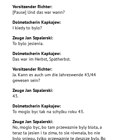
Vorsitzender Richter:
[Pause] Und das war wann?
Dolmetscherin Kapkajew:
I kiedy to bylo?
Zeuge Jan Szpalerski:
To bylo jesienia.
Dolmetscherin Kapkajew:
Das war im Herbst, Spätherbst.
Vorsitzender Richter:
Ja. Kann es auch um die Jahreswende 43/44
gewesen sein?
Zeuge Jan Szpalerski:
43.
Dolmetscherin Kapkajew:
To moglo byc tak na schylku roku 43.
Zeuge Jan Szpalerski:
No, moglo byc, bo tam przewaznie byly blota, a
teraz ta jesien i ta zima, to sie równala, bo nie
bylo sniegu, tylko przewaznie te deszcze byly. Bo