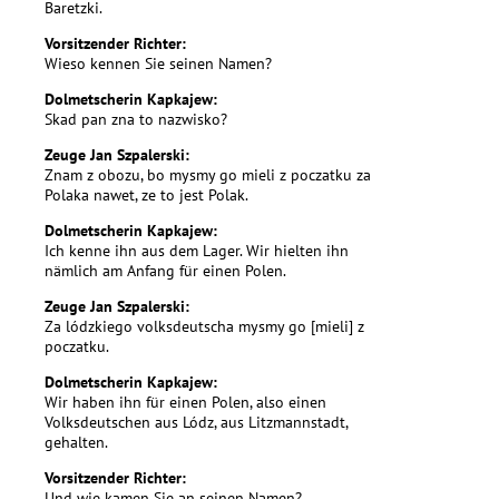
Baretzki.
Vorsitzender Richter:
Wieso kennen Sie seinen Namen?
Dolmetscherin Kapkajew:
Skad pan zna to nazwisko?
Zeuge Jan Szpalerski:
Znam z obozu, bo mysmy go mieli z poczatku za
Polaka nawet, ze to jest Polak.
Dolmetscherin Kapkajew:
Ich kenne ihn aus dem Lager. Wir hielten ihn
nämlich am Anfang für einen Polen.
Zeuge Jan Szpalerski:
Za lódzkiego volksdeutscha mysmy go [mieli] z
poczatku.
Dolmetscherin Kapkajew:
Wir haben ihn für einen Polen, also einen
Volksdeutschen aus Lódz, aus Litzmannstadt,
gehalten.
Vorsitzender Richter:
Und wie kamen Sie an seinen Namen?