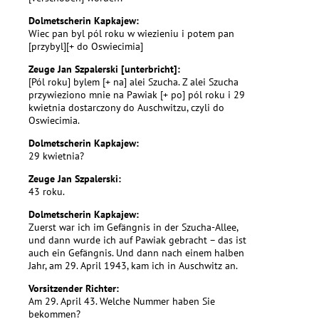
Dolmetscherin Kapkajew:
Wiec pan byl pól roku w wiezieniu i potem pan
[przybyl][+ do Oswiecimia]
Zeuge Jan Szpalerski [unterbricht]:
[Pól roku] bylem [+ na] alei Szucha. Z alei Szucha
przywieziono mnie na Pawiak [+ po] pól roku i 29
kwietnia dostarczony do Auschwitzu, czyli do
Oswiecimia.
Dolmetscherin Kapkajew:
29 kwietnia?
Zeuge Jan Szpalerski:
43 roku.
Dolmetscherin Kapkajew:
Zuerst war ich im Gefängnis in der Szucha-Allee,
und dann wurde ich auf Pawiak gebracht – das ist
auch ein Gefängnis. Und dann nach einem halben
Jahr, am 29. April 1943, kam ich in Auschwitz an.
Vorsitzender Richter:
Am 29. April 43. Welche Nummer haben Sie
bekommen?