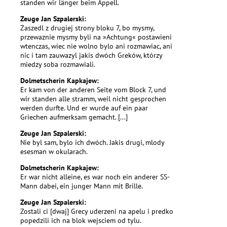
standen wir länger beim Appell.
Zeuge Jan Szpalerski:
Zaszedl z drugiej strony bloku 7, bo mysmy,
przewaznie mysmy byli na »Achtung« postawieni
wtenczas, wiec nie wolno bylo ani rozmawiac, ani
nic i tam zauwazyl jakis dwóch Greków, którzy
miedzy soba rozmawiali.
Dolmetscherin Kapkajew:
Er kam von der anderen Seite vom Block 7, und
wir standen alle stramm, weil nicht gesprochen
werden durfte. Und er wurde auf ein paar
Griechen aufmerksam gemacht. [...]
Zeuge Jan Szpalerski:
Nie byl sam, bylo ich dwóch. Jakis drugi, mlody
esesman w okularach.
Dolmetscherin Kapkajew:
Er war nicht alleine, es war noch ein anderer SS-
Mann dabei, ein junger Mann mit Brille.
Zeuge Jan Szpalerski:
Zostali ci [dwaj] Grecy uderzeni na apelu i predko
popedzili ich na blok wejsciem od tylu.