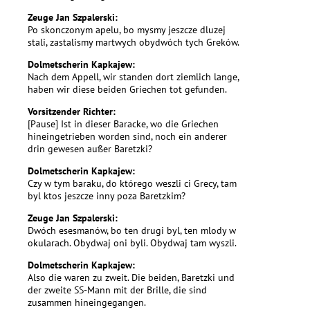
Zeuge Jan Szpalerski:
Po skonczonym apelu, bo mysmy jeszcze dluzej
stali, zastalismy martwych obydwóch tych Greków.
Dolmetscherin Kapkajew:
Nach dem Appell, wir standen dort ziemlich lange,
haben wir diese beiden Griechen tot gefunden.
Vorsitzender Richter:
[Pause] Ist in dieser Baracke, wo die Griechen
hineingetrieben worden sind, noch ein anderer
drin gewesen außer Baretzki?
Dolmetscherin Kapkajew:
Czy w tym baraku, do którego weszli ci Grecy, tam
byl ktos jeszcze inny poza Baretzkim?
Zeuge Jan Szpalerski:
Dwóch esesmanów, bo ten drugi byl, ten mlody w
okularach. Obydwaj oni byli. Obydwaj tam wyszli.
Dolmetscherin Kapkajew:
Also die waren zu zweit. Die beiden, Baretzki und
der zweite SS-Mann mit der Brille, die sind
zusammen hineingegangen.