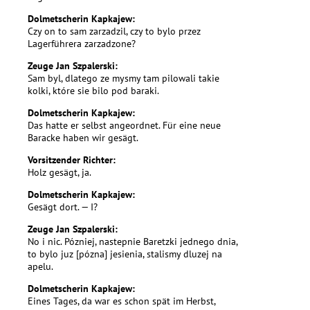
Dolmetscherin Kapkajew:
Czy on to sam zarzadzil, czy to bylo przez
Lagerführera zarzadzone?
Zeuge Jan Szpalerski:
Sam byl, dlatego ze mysmy tam pilowali takie
kolki, które sie bilo pod baraki.
Dolmetscherin Kapkajew:
Das hatte er selbst angeordnet. Für eine neue
Baracke haben wir gesägt.
Vorsitzender Richter:
Holz gesägt, ja.
Dolmetscherin Kapkajew:
Gesägt dort. — I?
Zeuge Jan Szpalerski:
No i nic. Pózniej, nastepnie Baretzki jednego dnia,
to bylo juz [pózna] jesienia, stalismy dluzej na
apelu.
Dolmetscherin Kapkajew:
Eines Tages, da war es schon spät im Herbst,