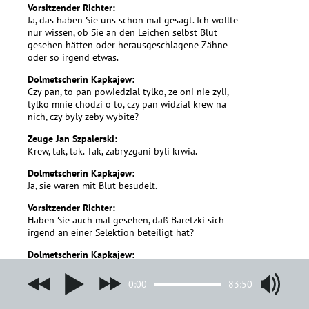
Vorsitzender Richter:
Ja, das haben Sie uns schon mal gesagt. Ich wollte
nur wissen, ob Sie an den Leichen selbst Blut
gesehen hätten oder herausgeschlagene Zähne
oder so irgend etwas.
Dolmetscherin Kapkajew:
Czy pan, to pan powiedzial tylko, ze oni nie zyli,
tylko mnie chodzi o to, czy pan widzial krew na
nich, czy byly zeby wybite?
Zeuge Jan Szpalerski:
Krew, tak, tak. Tak, zabryzgani byli krwia.
Dolmetscherin Kapkajew:
Ja, sie waren mit Blut besudelt.
Vorsitzender Richter:
Haben Sie auch mal gesehen, daß Baretzki sich
irgend an einer Selektion beteiligt hat?
Dolmetscherin Kapkajew:
Czy widzial pan kiedykolwiek, zeby Baretzki bral
udzial w jakiejs selekcji?
0:00
83:50
Zeuge Jan Szpalerski: