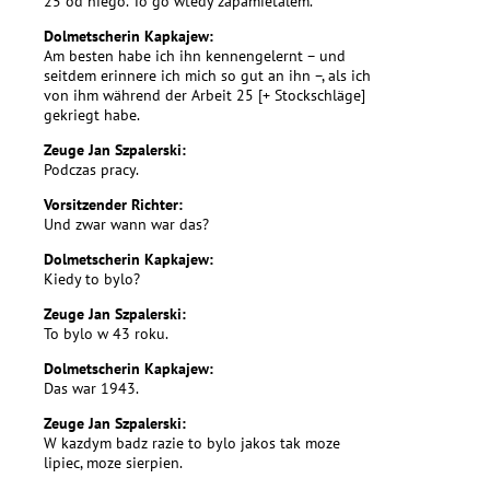
25 od niego. To go wtedy zapamietalem.
Dolmetscherin Kapkajew:
Am besten habe ich ihn kennengelernt – und
seitdem erinnere ich mich so gut an ihn –, als ich
von ihm während der Arbeit 25 [+ Stockschläge]
gekriegt habe.
Zeuge Jan Szpalerski:
Podczas pracy.
Vorsitzender Richter:
Und zwar wann war das?
Dolmetscherin Kapkajew:
Kiedy to bylo?
Zeuge Jan Szpalerski:
To bylo w 43 roku.
Dolmetscherin Kapkajew:
Das war 1943.
Zeuge Jan Szpalerski:
W kazdym badz razie to bylo jakos tak moze
lipiec, moze sierpien.