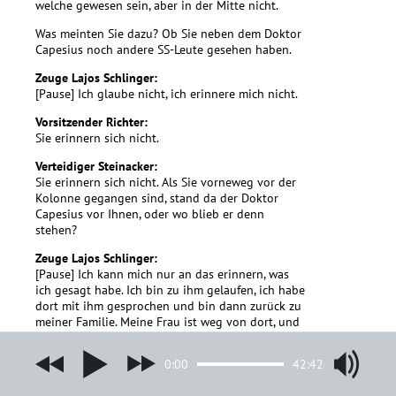
welche gewesen sein, aber in der Mitte nicht.
Was meinten Sie dazu? Ob Sie neben dem Doktor
Capesius noch andere SS-Leute gesehen haben.
Zeuge Lajos Schlinger:
[Pause] Ich glaube nicht, ich erinnere mich nicht.
Vorsitzender Richter:
Sie erinnern sich nicht.
Verteidiger Steinacker:
Sie erinnern sich nicht. Als Sie vorneweg vor der
Kolonne gegangen sind, stand da der Doktor
Capesius vor Ihnen, oder wo blieb er denn
stehen?
Zeuge Lajos Schlinger:
[Pause] Ich kann mich nur an das erinnern, was
ich gesagt habe. Ich bin zu ihm gelaufen, ich habe
dort mit ihm gesprochen und bin dann zurück zu
meiner Familie. Meine Frau ist weg von dort, und
auch meine Tochter habe ich verloren. Und ich
habe dann gehört, daß die Ärzte nach vorne
0:00
42:42
gehen sollen. Und ich bin das.