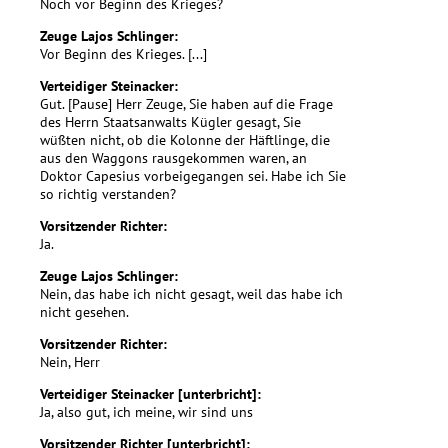
Noch vor Beginn des Krieges?
Zeuge Lajos Schlinger:
Vor Beginn des Krieges. [...]
Verteidiger Steinacker:
Gut. [Pause] Herr Zeuge, Sie haben auf die Frage
des Herrn Staatsanwalts Kügler gesagt, Sie
wüßten nicht, ob die Kolonne der Häftlinge, die
aus den Waggons rausgekommen waren, an
Doktor Capesius vorbeigegangen sei. Habe ich Sie
so richtig verstanden?
Vorsitzender Richter:
Ja.
Zeuge Lajos Schlinger:
Nein, das habe ich nicht gesagt, weil das habe ich
nicht gesehen.
Vorsitzender Richter:
Nein, Herr
Verteidiger Steinacker [unterbricht]:
Ja, also gut, ich meine, wir sind uns
Vorsitzender Richter [unterbricht]: