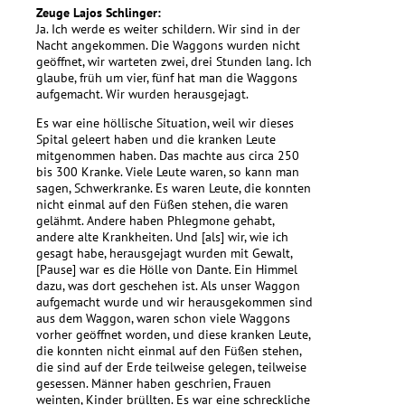
Zeuge Lajos Schlinger:
Ja. Ich werde es weiter schildern. Wir sind in der
Nacht angekommen. Die Waggons wurden nicht
geöffnet, wir warteten zwei, drei Stunden lang. Ich
glaube, früh um vier, fünf hat man die Waggons
aufgemacht. Wir wurden herausgejagt.
Es war eine höllische Situation, weil wir dieses
Spital geleert haben und die kranken Leute
mitgenommen haben. Das machte aus circa 250
bis 300 Kranke. Viele Leute waren, so kann man
sagen, Schwerkranke. Es waren Leute, die konnten
nicht einmal auf den Füßen stehen, die waren
gelähmt. Andere haben Phlegmone gehabt,
andere alte Krankheiten. Und [als] wir, wie ich
gesagt habe, herausgejagt wurden mit Gewalt,
[Pause] war es die Hölle von Dante. Ein Himmel
dazu, was dort geschehen ist. Als unser Waggon
aufgemacht wurde und wir herausgekommen sind
aus dem Waggon, waren schon viele Waggons
vorher geöffnet worden, und diese kranken Leute,
die konnten nicht einmal auf den Füßen stehen,
die sind auf der Erde teilweise gelegen, teilweise
gesessen. Männer haben geschrien, Frauen
weinten, Kinder brüllten. Es war eine schreckliche