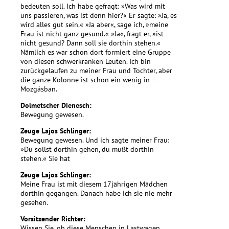
bedeuten soll. Ich habe gefragt: »Was wird mit
uns passieren, was ist denn hier?« Er sagte: »Ja, es
wird alles gut sein.« »Ja aber«, sage ich, »meine
Frau ist nicht ganz gesund.« »Ja«, fragt er, »ist
nicht gesund? Dann soll sie dorthin stehen.«
Nämlich es war schon dort formiert eine Gruppe
von diesen schwerkranken Leuten. Ich bin
zurückgelaufen zu meiner Frau und Tochter, aber
die ganze Kolonne ist schon ein wenig in —
Mozgásban.
Dolmetscher Dienesch:
Bewegung gewesen.
Zeuge Lajos Schlinger:
Bewegung gewesen. Und ich sagte meiner Frau:
»Du sollst dorthin gehen, du mußt dorthin
stehen.« Sie hat
Zeuge Lajos Schlinger:
Meine Frau ist mit diesem 17jährigen Mädchen
dorthin gegangen. Danach habe ich sie nie mehr
gesehen.
Vorsitzender Richter:
Wissen Sie, ob diese Menschen in Lastwagen