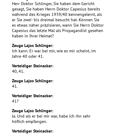
Herr Doktor Schlinger, Sie haben dem Gericht
gesagt, Sie haben Herrn Doktor Capesius bereits
während des Krieges 1939/40 kennengelernt, als
er Sie zwei- bis dreimal besucht hat. Können Sie
es etwas näher präzisieren, wann Sie Herrn Doktor
Capesius das letzte Mal als Propagandist gesehen
haben in Ihrer Heimat?
Zeuge Lajos Schlinger:
Ich kann. Er war bei mir, wie es mir scheint, im
Jahre 40 oder 41.
Verteidiger Steinacker:
40, 41.
Zeuge Lajos Schlinger:
41.
Verteidiger Steinacker:
41?
Zeuge Lajos Schlinger:
Ja. Und als er bei mir war, habe ich ihn sehr
höflich empfangen.
Verteidiger Steinacker: