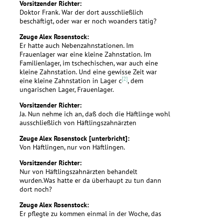
Vorsitzender Richter:
Doktor Frank. War der dort ausschließlich
beschäftigt, oder war er noch woanders tätig?
Zeuge Alex Rosenstock:
Er hatte auch Nebenzahnstationen. Im
Frauenlager war eine kleine Zahnstation. Im
Familienlager, im tschechischen, war auch eine
kleine Zahnstation. Und eine gewisse Zeit war
[2]
eine kleine Zahnstation in Lager c
, dem
ungarischen Lager, Frauenlager.
Vorsitzender Richter:
Ja. Nun nehme ich an, daß doch die Häftlinge wohl
ausschließlich von Häftlingszahnärzten
Zeuge Alex Rosenstock [unterbricht]:
Von Häftlingen, nur von Häftlingen.
Vorsitzender Richter:
Nur von Häftlingszahnärzten behandelt
wurden.Was hatte er da überhaupt zu tun dann
dort noch?
Zeuge Alex Rosenstock:
Er pflegte zu kommen einmal in der Woche, das