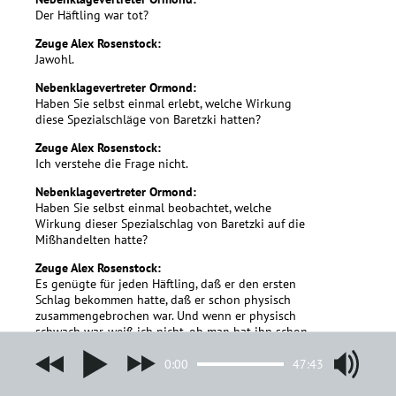
Der Häftling war tot?
Zeuge Alex Rosenstock:
Jawohl.
Nebenklagevertreter Ormond:
Haben Sie selbst einmal erlebt, welche Wirkung
diese Spezialschläge von Baretzki hatten?
Zeuge Alex Rosenstock:
Ich verstehe die Frage nicht.
Nebenklagevertreter Ormond:
Haben Sie selbst einmal beobachtet, welche
Wirkung dieser Spezialschlag von Baretzki auf die
Mißhandelten hatte?
Zeuge Alex Rosenstock:
Es genügte für jeden Häftling, daß er den ersten
Schlag bekommen hatte, daß er schon physisch
zusammengebrochen war. Und wenn er physisch
schwach war, weiß ich nicht, ob man hat ihn schon
reingelassen hat in den Block. Da ist er schon
liegengeblieben. Und das war schon auch so wie
0:00
47:43
die Todesstrafe.