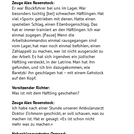
Zeuge Alex Rosenstock:
Er war Blockführer bei uns im Lager. War
besonders tüchtig [bei] schwachen Häftlingen. Hat
viel »Sport« getrieben mit denen. Hatte einen
speziellen Schlag, einen Ellenbogenschlag. Das
hat er immer trainiert an den Häftlingen. Ich war
einmal zugegen. [Pause] Wenn die
Arbeitskommandos einmal rausgegangen sind
vom Lager, hat man noch einmal befohlen, einen
Zählappell zu machen, wer ist nicht ausgerückt zu
der Arbeit. Es hat sich irgendwo ein jüdischer
Häftling versteckt, in der Latrine. Man hat ihn
gefunden, und ich bin dazugekommen, wie
Baretzki ihn geschlagen hat – mit einem Gehstock
auf den Kopf.
Vorsitzender Richter:
Was ist mit dem Häftling geschehen?
Zeuge Alex Rosenstock:
Ich habe nach einer Stunde unseren Ambulanzarzt
Doktor
Eichmann
geschickt, er soll schauen, was zu
machen ist. Hat er gesagt: »Es ist schon nicht
mehr was zu machen.«
Nebenklagevertreter Ormond: