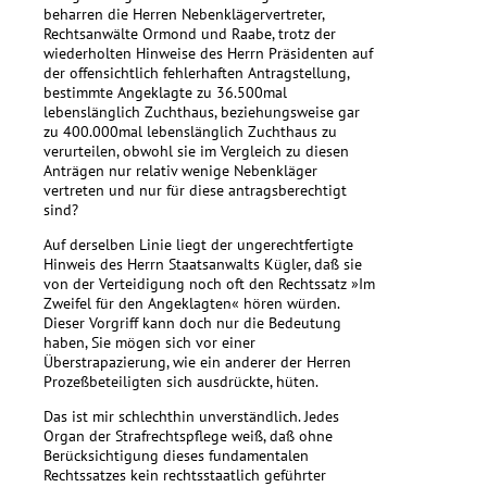
beharren die Herren Nebenklägervertreter,
Rechtsanwälte Ormond und Raabe, trotz der
wiederholten Hinweise des Herrn Präsidenten auf
der offensichtlich fehlerhaften Antragstellung,
bestimmte Angeklagte zu 36.500mal
lebenslänglich Zuchthaus, beziehungsweise gar
zu 400.000mal lebenslänglich Zuchthaus zu
verurteilen, obwohl sie im Vergleich zu diesen
Anträgen nur relativ wenige Nebenkläger
vertreten und nur für diese antragsberechtigt
sind?
Auf derselben Linie liegt der ungerechtfertigte
Hinweis des Herrn Staatsanwalts Kügler, daß sie
von der Verteidigung noch oft den Rechtssatz »Im
Zweifel für den Angeklagten« hören würden.
Dieser Vorgriff kann doch nur die Bedeutung
haben, Sie mögen sich vor einer
Überstrapazierung, wie ein anderer der Herren
Prozeßbeteiligten sich ausdrückte, hüten.
Das ist mir schlechthin unverständlich. Jedes
Organ der Strafrechtspflege weiß, daß ohne
Berücksichtigung dieses fundamentalen
Rechtssatzes kein rechtsstaatlich geführter