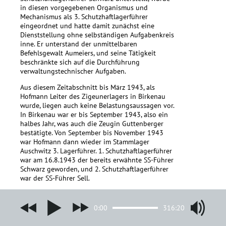
in diesen vorgegebenen Organismus und
Mechanismus als 3. Schutzhaftlagerführer
eingeordnet und hatte damit zunächst eine
Dienststellung ohne selbständigen Aufgabenkreis
inne. Er unterstand der unmittelbaren
Befehlsgewalt Aumeiers, und seine Tätigkeit
beschränkte sich auf die Durchführung
verwaltungstechnischer Aufgaben.
Aus diesem Zeitabschnitt bis März 1943, als
Hofmann Leiter des Zigeunerlagers in Birkenau
wurde, liegen auch keine Belastungsaussagen vor.
In Birkenau war er bis September 1943, also ein
halbes Jahr, was auch die Zeugin Guttenberger
bestätigte. Von September bis November 1943
war Hofmann dann wieder im Stammlager
Auschwitz 3. Lagerführer. 1. Schutzhaftlagerführer
war am 16.8.1943 der bereits erwähnte SS-Führer
Schwarz geworden, und 2. Schutzhaftlagerführer
war der SS-Führer Sell.
Die Richtigkeit ergibt sich aus dem von der
Zeugin Danuta Czech redigierten und als auf
0:00
316:20
Urkunden beruhend bestätigten »Kalendarium«
in den Auschwitz-Heften. In Heft 6 auf Seite 56