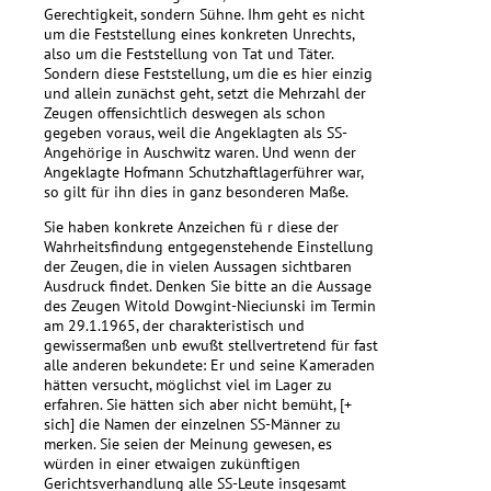
Gerechtigkeit, sondern Sühne. Ihm geht es nicht
um die Feststellung eines konkreten Unrechts,
also um die Feststellung von Tat und Täter.
Sondern diese Feststellung, um die es hier einzig
und allein zunächst geht, setzt die Mehrzahl der
Zeugen offensichtlich deswegen als schon
gegeben voraus, weil die Angeklagten als SS-
Angehörige in Auschwitz waren. Und wenn der
Angeklagte Hofmann Schutzhaftlagerführer war,
so gilt für ihn dies in ganz besonderen Maße.
Sie haben konkrete Anzeichen fü r diese der
Wahrheitsfindung entgegenstehende Einstellung
der Zeugen, die in vielen Aussagen sichtbaren
Ausdruck findet. Denken Sie bitte an die Aussage
des Zeugen Witold Dowgint-Nieciunski im Termin
am 29.1.1965, der charakteristisch und
gewissermaßen unb ewußt stellvertretend für fast
alle anderen bekundete: Er und seine Kameraden
hätten versucht, möglichst viel im Lager zu
erfahren. Sie hätten sich aber nicht bemüht, [+
sich] die Namen der einzelnen SS-Männer zu
merken. Sie seien der Meinung gewesen, es
würden in einer etwaigen zukünftigen
Gerichtsverhandlung alle SS-Leute insgesamt