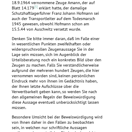
18.9.1964 vernommene Zeuge Amann, der auf
[5]
Blatt 14.179
erklärt hatte, der damalige
Schutzhaftlagerführer Franz Johann Hofmann sei
auch der Transportleiter auf dem Todesmarsch
1945 gewesen, obwohl Hofmann schon am
15.5.44 von Auschwitz versetzt wurde.
Denken Sie bitte immer daran, daß im Falle einer
in wesentlichen Punkten zweifelhaften oder
widerspruchsvollen Zeugenaussage Sie in der
Lage sein müssen, sich im Augenblick der
Urteilsberatung noch ein konkretes Bild über den
Zeugen zu machen. Falls Sie verständlicherweise
aufgrund der mehreren hundert Zeugen, die hier
vernommen worden sind, keinen persönlichen
Eindruck mehr von ihnen im Gedächtnis haben,
der Ihnen letzte Aufschlüsse über die
Verwertbarkeit geben kann, so werden Sie nach
den allgemeinen Regeln der Beweiswürdigung
diese Aussage eventuell unberücksichtigt lassen
müssen.
Besondere Umsicht bei der Beweiswürdigung wird
von Ihnen daher in den Fällen zu beobachten
sein, in welchen nur schriftliche Aussagen