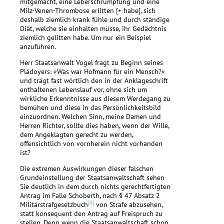
mitgemacht, eine Leberschrumpfung und eine
Milz-Venen-Thrombose erlitten [+ habe], sich
deshalb ziemlich krank fühle und durch ständige
Diät, welche sie einhalten müsse, ihr Gedächtnis
ziemlich gelitten habe. Um nur ein Beispiel
anzuführen.
Herr Staatsanwalt Vogel fragt zu Beginn seines
Plädoyers: »Was war Hofmann für ein Mensch?«
und trägt fast wörtlich den in der Anklageschrift
enthaltenen Lebenslauf vor, ohne sich um
wirkliche Erkenntnisse aus diesem Werdegang zu
bemühen und diese in das Persönlichkeitsbild
einzuordnen. Welchen Sinn, meine Damen und
Herren Richter, sollte dies haben, wenn der Wille,
dem Angeklagten gerecht zu werden,
offensichtlich von vornherein nicht vorhanden
ist?
Die extremen Auswirkungen dieser falschen
Grundeinstellung der Staatsanwaltschaft sehen
Sie deutlich in dem durch nichts gerechtfertigten
Antrag im Falle Schoberth, nach § 47 Absatz 2
[4]
Militärstrafgesetzbuch
von Strafe abzusehen,
statt konsequent den Antrag auf Freispruch zu
stellen. Denn wenn die Staatsanwaltschaft schon