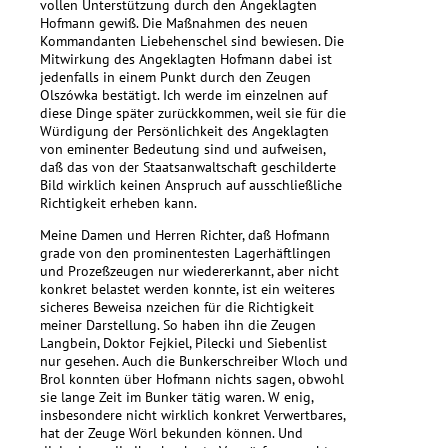
vollen Unterstützung durch den Angeklagten
Hofmann gewiß. Die Maßnahmen des neuen
Kommandanten Liebehenschel sind bewiesen. Die
Mitwirkung des Angeklagten Hofmann dabei ist
jedenfalls in einem Punkt durch den Zeugen
Olszówka bestätigt. Ich werde im einzelnen auf
diese Dinge später zurückkommen, weil sie für die
Würdigung der Persönlichkeit des Angeklagten
von eminenter Bedeutung sind und aufweisen,
daß das von der Staatsanwaltschaft geschilderte
Bild wirklich keinen Anspruch auf ausschließliche
Richtigkeit erheben kann.
Meine Damen und Herren Richter, daß Hofmann
grade von den prominentesten Lagerhäftlingen
und Prozeßzeugen nur wiedererkannt, aber nicht
konkret belastet werden konnte, ist ein weiteres
sicheres Beweisa nzeichen für die Richtigkeit
meiner Darstellung. So haben ihn die Zeugen
Langbein, Doktor Fejkiel, Pilecki und Siebenlist
nur gesehen. Auch die Bunkerschreiber Wloch und
Brol konnten über Hofmann nichts sagen, obwohl
sie lange Zeit im Bunker tätig waren. W enig,
insbesondere nicht wirklich konkret Verwertbares,
hat der Zeuge Wörl bekunden können. Und