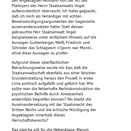
des Angeklagten Hofmann von der Art des
Plädoyers des Herrn Staatsanwalts Vogel
außerordentlich überrascht. Ich hatte geglaubt,
daß ich mich als Verteidiger mit echten
Beweiswürdigungsargumenten der Gegenseite
auseinanderzusetzen hätte. Statt dessen
gebrauchte Herr Staatsanwalt Vogel
beispielsweise unter einfachem Hinweis auf die
Aussagen Guttenberger, Weiß, Friedrich und
Schröder das Schlagwort »›Sport‹ war Mord«,
ohne diese Aussagen zu prüfen.
Aufgrund dieser oberflächlichen
Betrachtungsweise wurde mir klar, daß die
Staatsanwaltschaft ebenfalls aus einer falschen
Grundeinstellung heraus den Prozeß in erster
Linie politisch aufgefaßt und geführt hat. Wie
sollte man die fehlerhafte Rechtskonstruktion der
psychischen Beihilfe durch Anwesenheit
andernfalls begreifen können? Wo bleibt die
Auseinandersetzung mit der Staatsmacht des
Dritten Reichs und die kritische Würdigung der
Angeklagten innerhalb dieses
Herrschaftsbereichs?
Das gleiche gilt für die Nebenklage. Warum