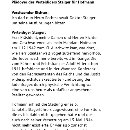
Plädoyer des Verteidigers Staiger für Hofmann
Vorsitzender Richter:
Ich darf nun Herrn Rechtsanwalt Doktor Staiger
um seine Ausführungen bitten.
Verteidiger Staiger:
Herr Präsident, meine Damen und Herren Richter
und Geschworenen, als mein Mandant Hofmann
am 1.12.1942 zum KL Auschwitz kam, war dort,
wie Herr Staatsanwalt Vogel zutreffend hervorhob,
die Todesmaschinerie bereits voll im Gange. Die
vom Führer und Reichskanzler Adolf Hitler schon
1941 befohlene und in der Wannsee-Konferenz
von den Repräsentanten des Reichs und der Justiz
widerspruchslos akzeptierte »Endlösung der
Judenfrage« durch physische Vernichtung war
eine von uns heute als unfaßbar angesehene
Realität geworden.
Hofmann erhielt die Stellung eines 3.
Schutzhaftlagerführers zugewiesen, eine Funktion,
die es bis dahin nicht gegeben hatte und die
auch nach seiner Versetzung am 15. Mai 1944
nicht mehr existierte. Er war also zunächst