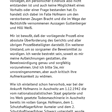
vorliegen, ein persönlicher Eindruck also nicht
entstanden ist und auch keine Möglichkeit eines
Vorhalts oder einer Frage bestanden hat. Es
handelt sich dabei im Falle Hofmann um den
verstorbenen Zeugen Bracht und die im Wege der
Rechtshilfe vernommenen Aussagen Guttenberger
und Hilli Weiß.
Mir ist bewußt, daß der vorliegende Prozeß eine
absolute Überforderung des Gerichts und aller
übrigen Prozeßbeteiligten darstellt. Ein weiterer
Umstand, um so sorgsamer die Beweismittel zu
würdigen. Ich werde bestrebt sein, soweit es mir
meine Aufzeichnungen gestatten, die
Beweiswürdigung genau und sorgfältig
vorzunehmen. Und ich bitte Sie, mir
unvoreingenommen, aber auch kritisch Ihre
Aufmerksamkeit zu widmen.
Wie ich einleitend schon hervorhob, war bei der
Ankunft Hofmanns in Auschwitz am 1.12.1942 die
vom nationalsozialistischen Staat geplante und
ins Werk gesetzte Todesmaschinerie in Auschwitz
bereits im vollen Gange. Hofmann, dem 1.
Schutzhaftlagerführer Aumeier und dem 2.
Schutzhaftlagerführer Schwarz unterstellt, wurde