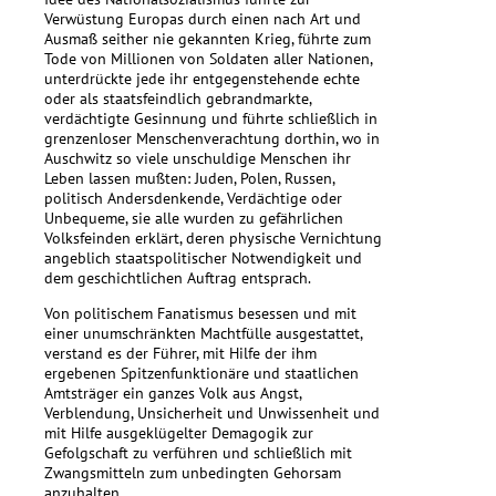
Verwüstung Europas durch einen nach Art und
Ausmaß seither nie gekannten Krieg, führte zum
Tode von Millionen von Soldaten aller Nationen,
unterdrückte jede ihr entgegenstehende echte
oder als staatsfeindlich gebrandmarkte,
verdächtigte Gesinnung und führte schließlich in
grenzenloser Menschenverachtung dorthin, wo in
Auschwitz so viele unschuldige Menschen ihr
Leben lassen mußten: Juden, Polen, Russen,
politisch Andersdenkende, Verdächtige oder
Unbequeme, sie alle wurden zu gefährlichen
Volksfeinden erklärt, deren physische Vernichtung
angeblich staatspolitischer Notwendigkeit und
dem geschichtlichen Auftrag entsprach.
Von politischem Fanatismus besessen und mit
einer unumschränkten Machtfülle ausgestattet,
verstand es der Führer, mit Hilfe der ihm
ergebenen Spitzenfunktionäre und staatlichen
Amtsträger ein ganzes Volk aus Angst,
Verblendung, Unsicherheit und Unwissenheit und
mit Hilfe ausgeklügelter Demagogik zur
Gefolgschaft zu verführen und schließlich mit
Zwangsmitteln zum unbedingten Gehorsam
anzuhalten.