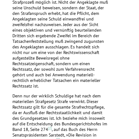
Strafprozeß möglich ist. Nicht der Angeklagte muß
seine Unschuld beweisen, sondern der Staat, der
den Strafanspruch erhebt, hat die Pflicht, dem
Angeklagten seine Schuld einwandfrei und
zweifelsfrei nachzuweisen. Jeder aus der Sicht
eines objektiven und vernünftig beurteilenden
Dritten sich ergebende Zweifel im Bereich der
Tatsachenfeststellung muß zwingend zugunsten
des Angeklagten ausschlagen. Es handelt sich
nicht nur um eine von der Rechtswissenschaft
aufgestellte Beweisregel ohne
Rechtssatzeigenschaft, sondern um einen
Rechtssatz, der sowohl zum Verfahrensrecht
gehört und auch bei Anwendung materiell-
rechtlich erheblicher Tatsachen ein materieller
Rechtssatz ist.
Denn nur der wirklich Schuldige hat nach dem
materiellen Strafgesetz Strafe verwirkt. Dieser
Rechtssatz gilt für die gesamte Strafrechtspflege,
da er Ausfluß der Rechtsstaatlichkeit und damit
des Grundgesetzes ist. Ich beziehe mich insoweit
auf die Entscheidung des Bundesgerichtshofes im
[2]
Band 18, Seite 274
, auf das Buch des Herrn
Senatspräsidenten Sarstedt, »Die Revision in