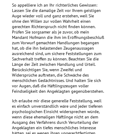
So appelliere ich an Ihr richterliches Gewissen:
Lassen Sie die damalige Zeit vor Ihrem geistigen
Auge wieder voll und ganz erstehen, weil Sie
ohne den Willen zur vollen Wahrheit einen
gerechten Richterspruch nicht finden können.
Prüfen Sie sorgsamer als je zuvor, ob mein
Mandant Hofmann die ihm im Eröffnungsbeschluß
zum Vorwurf gemachten Handlungen begangen
hat, ob die ihn belastenden Zeugenaussagen
ausreichend sind, um sichere Feststellungen zum
Sachverhalt treffen zu können. Beachten Sie die
Länge der Zeit zwischen Handlung und Urteil.
Berücksichtigen Sie, wenn Zweifel und
Widersprüche auftreten, die Schwäche des
menschlichen Gedächtnisses. Und halten Sie sich
vor Augen, daß die Häftlingszeugen voller
Feindseligkeit den Angeklagten gegenüberstehen.
Ich erlaube mir diese generelle Feststellung, weil
es einfach unverständlich wäre und jeder tieferen
psychologischen Einsicht widersprechen würde,
wenn diese ehemaligen Häftlinge nicht an dem
Ausgang des Verfahrens durch Verurteilung der
Angeklagten ein tiefes menschliches Interesse
hätten, sei es wegen ihren ungerechtfertigten