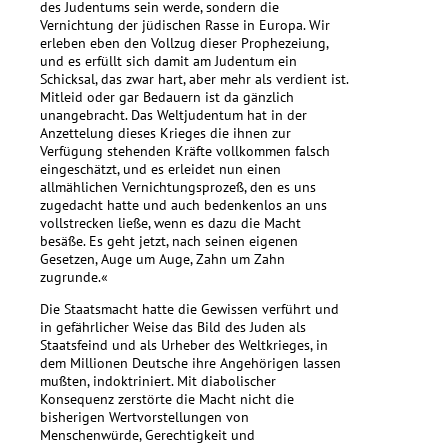
des Judentums sein werde, sondern die
Vernichtung der jüdischen Rasse in Europa. Wir
erleben eben den Vollzug dieser Prophezeiung,
und es erfüllt sich damit am Judentum ein
Schicksal, das zwar hart, aber mehr als verdient ist.
Mitleid oder gar Bedauern ist da gänzlich
unangebracht. Das Weltjudentum hat in der
Anzettelung dieses Krieges die ihnen zur
Verfügung stehenden Kräfte vollkommen falsch
eingeschätzt, und es erleidet nun einen
allmählichen Vernichtungsprozeß, den es uns
zugedacht hatte und auch bedenkenlos an uns
vollstrecken ließe, wenn es dazu die Macht
besäße. Es geht jetzt, nach seinen eigenen
Gesetzen, Auge um Auge, Zahn um Zahn
zugrunde.«
Die Staatsmacht hatte die Gewissen verführt und
in gefährlicher Weise das Bild des Juden als
Staatsfeind und als Urheber des Weltkrieges, in
dem Millionen Deutsche ihre Angehörigen lassen
mußten, indoktriniert. Mit diabolischer
Konsequenz zerstörte die Macht nicht die
bisherigen Wertvorstellungen von
Menschenwürde, Gerechtigkeit und