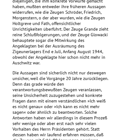
diejenigen, die ihm konkrete Vorwürfe gemacht
haben, mußten entweder ihre früheren Aussagen
widerrufen, wie die Zeugen Schröder, Friedrich,
Morgenstern, o der aber wurden, wie die Zeugen
Holtgreve und Fath, offensichtlicher
Unrichtigkeiten überführt. Der Zeuge Grande zieht
reine Schlußfolgerungen, und der Zeuge Glowacki
behauptete sogar die Mitwirkung des
Angeklagten bei der Ausräumung des
Zigeunerlagers End e Juli, Anfang August 1944,
obwohl der Angeklagte hier schon nicht mehr in
Auschwitz war.
Die Aussagen sind sicherlich nicht nur deswegen
unsicher, weil die Vorgänge 20 Jahre zurückliegen.
Denn das grade würde den
verantwortungsbewußten Zeugen veranlassen,
seine Unsicherheit zuzugestehen und konkrete
Fragen dann mit einem verständlichen »Ich weiß
es nicht genau« oder »Ich kann es nicht mehr
sagen« oder ähnlich zu beantworten. Solche
Antworten haben wir allerdings in diesem Prozeß
sehr wenige oder aber erst nach sehr vielen
Vorhalten des Herrn Präsidenten gehört. Statt
dessen haben wir laufend erfahren müssen, daß