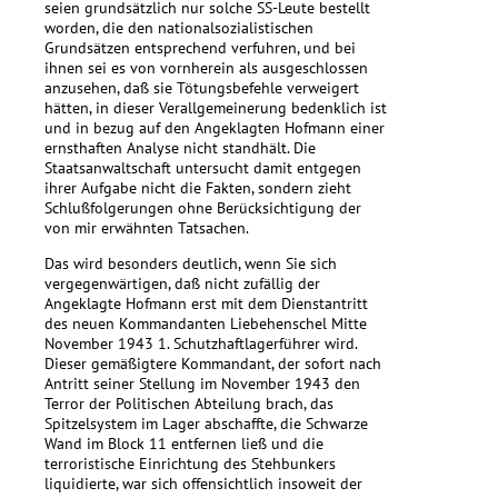
seien grundsätzlich nur solche SS-Leute bestellt
worden, die den nationalsozialistischen
Grundsätzen entsprechend verfuhren, und bei
ihnen sei es von vornherein als ausgeschlossen
anzusehen, daß sie Tötungsbefehle verweigert
hätten, in dieser Verallgemeinerung bedenklich ist
und in bezug auf den Angeklagten Hofmann einer
ernsthaften Analyse nicht standhält. Die
Staatsanwaltschaft untersucht damit entgegen
ihrer Aufgabe nicht die Fakten, sondern zieht
Schlußfolgerungen ohne Berücksichtigung der
von mir erwähnten Tatsachen.
Das wird besonders deutlich, wenn Sie sich
vergegenwärtigen, daß nicht zufällig der
Angeklagte Hofmann erst mit dem Dienstantritt
des neuen Kommandanten Liebehenschel Mitte
November 1943 1. Schutzhaftlagerführer wird.
Dieser gemäßigtere Kommandant, der sofort nach
Antritt seiner Stellung im November 1943 den
Terror der Politischen Abteilung brach, das
Spitzelsystem im Lager abschaffte, die Schwarze
Wand im Block 11 entfernen ließ und die
terroristische Einrichtung des Stehbunkers
liquidierte, war sich offensichtlich insoweit der