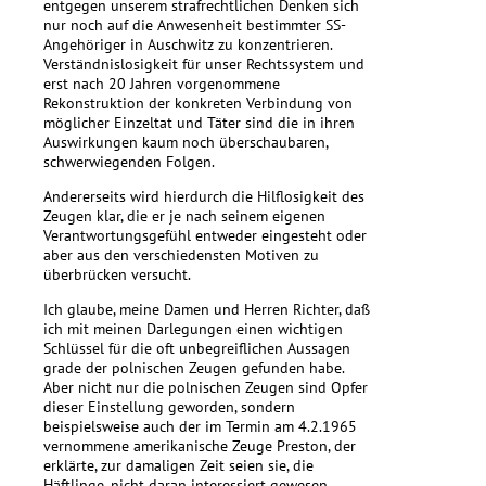
entgegen unserem strafrechtlichen Denken sich
nur noch auf die Anwesenheit bestimmter SS-
Angehöriger in Auschwitz zu konzentrieren.
Verständnislosigkeit für unser Rechtssystem und
erst nach 20 Jahren vorgenommene
Rekonstruktion der konkreten Verbindung von
möglicher Einzeltat und Täter sind die in ihren
Auswirkungen kaum noch überschaubaren,
schwerwiegenden Folgen.
Andererseits wird hierdurch die Hilflosigkeit des
Zeugen klar, die er je nach seinem eigenen
Verantwortungsgefühl entweder eingesteht oder
aber aus den verschiedensten Motiven zu
überbrücken versucht.
Ich glaube, meine Damen und Herren Richter, daß
ich mit meinen Darlegungen einen wichtigen
Schlüssel für die oft unbegreiflichen Aussagen
grade der polnischen Zeugen gefunden habe.
Aber nicht nur die polnischen Zeugen sind Opfer
dieser Einstellung geworden, sondern
beispielsweise auch der im Termin am 4.2.1965
vernommene amerikanische Zeuge Preston, der
erklärte, zur damaligen Zeit seien sie, die
Häftlinge, nicht daran interessiert gewesen,