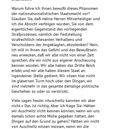
Warum führe ich Ihnen bewußt dieses Phänomen
der nationalsozialistischen Staatsmacht vor?
Glauben Sie, daß meine Herren Mitverteidiger und
ich die Absicht verfolgen würden, Sie von dem
eigentlichen Gegenstand des vorliegenden
Strafprozesses, nämlich der Feststellung
strafrechtlich relevanten Verhaltens und
Verschuldens der Angeklagten, abzulenken? Nein,
ich will in Ihnen das Gefühl und das Bewußtsein
neu erwecken, daß wir alle nicht von einer Zeit
sprechen, die wir nicht aus eigener Anschauung
kennen würden. Wir alle haben das Dritte Reich
erlebt und wir alle haben diesem Staat an
irgendeiner Stelle gedient. Wir sitzen hier nicht
im gläsernen Turm hoch über den Dingen, wir
sind vielmehr in das gesamte damalige politische
Geschehen so oder so verstrickt.
Viele sagen heute: »Auschwitz kannten wir aber
nicht.« Das ist richtig. Aber ich frage Sie: Hätten
wir Auschwitz nicht kennen können, wenn wir uns
damals schon echte Mühe gegeben hätten, den
Dingen auf den Grund zu gehen? Hätten wir nicht
von Auschwitz wissen müssen, wenn wir die