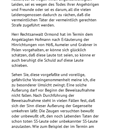
Leiden, sei es wegen des Todes ihrer Angehörigen
und Freunde oder sei es darum, all die vielen
Leidensgenossen dadurch zu rächen, daß die
vermeintlichen Täter der vermeintlich gerechten
Strafe zugeführt werden.
Herr Rechtsanwalt Ormond hat im Termin dem
Angeklagten Hofmann nach Erläuterung der
Hinrichtungen von Höß, Aumeier und Grabner in
Polen vorgehalten, er könne sich glücklich
schätzen, daß diese Leute tot seien, so könne er
auch beruhigt die Schuld auf diese Leute
schieben.
Sehen Sie, diese vorgefaßte und voreilige,
gefährliche Voreingenommenheit meine ich, die
zu besonderer Umsicht zwingt. Eine solche
Äußerung darf vor Beginn der Beweisaufnahme
nicht fallen. Nach Durchführung der
Beweisaufnahme steht in vielen Fällen fest, daß
sich der Sinn dieser Äußerung der Gegenseite
umkehren läßt: Die Zeugen versuchten bewußt
oder unbewußt oft, den noch Lebenden Taten der
schon toten SS-Leute oder unbekannter SS-Leute
anzulasten. Wie zum Beispiel der im Termin am