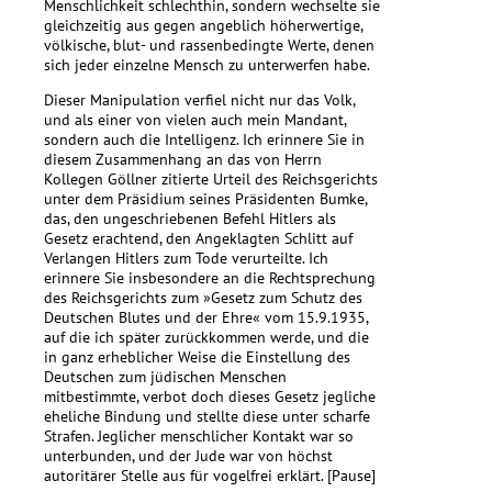
Menschlichkeit schlechthin, sondern wechselte sie
gleichzeitig aus gegen angeblich höherwertige,
völkische, blut- und rassenbedingte Werte, denen
sich jeder einzelne Mensch zu unterwerfen habe.
Dieser Manipulation verfiel nicht nur das Volk,
und als einer von vielen auch mein Mandant,
sondern auch die Intelligenz. Ich erinnere Sie in
diesem Zusammenhang an das von Herrn
Kollegen Göllner zitierte Urteil des Reichsgerichts
unter dem Präsidium seines Präsidenten Bumke,
das, den ungeschriebenen Befehl Hitlers als
Gesetz erachtend, den Angeklagten Schlitt auf
Verlangen Hitlers zum Tode verurteilte. Ich
erinnere Sie insbesondere an die Rechtsprechung
des Reichsgerichts zum »Gesetz zum Schutz des
Deutschen Blutes und der Ehre« vom 15.9.1935,
auf die ich später zurückkommen werde, und die
in ganz erheblicher Weise die Einstellung des
Deutschen zum jüdischen Menschen
mitbestimmte, verbot doch dieses Gesetz jegliche
eheliche Bindung und stellte diese unter scharfe
Strafen. Jeglicher menschlicher Kontakt war so
unterbunden, und der Jude war von höchst
autoritärer Stelle aus für vogelfrei erklärt. [Pause]