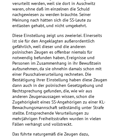
verurteilt werden, weil sie dort in Auschwitz
waren, ohne daß im einzelnen die Schuld
nachgewiesen zu werden bräuchte. Seiner
Meinung nach hätten sich die SS-Leute zu
entlasten gehabt, und nicht umgekehrt.
Diese Einstellung zeigt uns zweierlei. Einerseits
ist sie für den Angeklagten außerordentlich
gefährlich, weil dieser und die anderen
polnischen Zeugen es offenbar niemals für
notwendig befunden haben, Ereignisse und
Personen im Zusammenhang in ihr Bewußtsein
aufzunehmen, da sie ohnehin damals schon mit
einer Pauschalverurteilung rechneten. Die
Bestätigung ihrer Einstellung haben diese Zeugen
dann auch in der polnischen Gesetzgebung und
Rechtsprechung gefunden, die, wie wir aus
anderen Zeugenaussagen wissen, schon die
Zugehörigkeit eines SS-Angehörigen zu einer KL-
Bewachungsmannschaft selbständig unter Strafe
stellte. Entsprechende Verurteilungen zu
mehrjährigen Freiheitsstrafen wurden in vielen
Fällen verhängt und vollstreckt.
Das führte naturgemäß die Zeugen dazu,