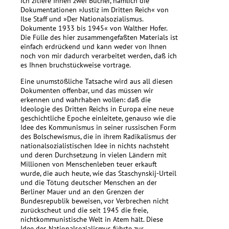
Ich zitiere Ihnen zwei Bücher, nämlich die
Dokumentationen »Justiz im Dritten Reich« von
Ilse Staff und »Der Nationalsozialismus.
Dokumente 1933 bis 1945« von Walther Hofer.
Die Fülle des hier zusammengefaßten Materials ist
einfach erdrückend und kann weder von Ihnen
noch von mir dadurch verarbeitet werden, daß ich
es Ihnen bruchstückweise vortrage.
Eine unumstößliche Tatsache wird aus all diesen
Dokumenten offenbar, und das müssen wir
erkennen und wahrhaben wollen: daß die
Ideologie des Dritten Reichs in Europa eine neue
geschichtliche Epoche einleitete, genauso wie die
Idee des Kommunismus in seiner russischen Form
des Bolschewismus, die in ihrem Radikalismus der
nationalsozialistischen Idee in nichts nachsteht
und deren Durchsetzung in vielen Ländern mit
Millionen von Menschenleben teuer erkauft
wurde, die auch heute, wie das Staschynskij-Urteil
und die Tötung deutscher Menschen an der
Berliner Mauer und an den Grenzen der
Bundesrepublik beweisen, vor Verbrechen nicht
zurückscheut und die seit 1945 die freie,
nichtkommunistische Welt in Atem hält. Diese
Idee des Nationalsozialismus führte zur