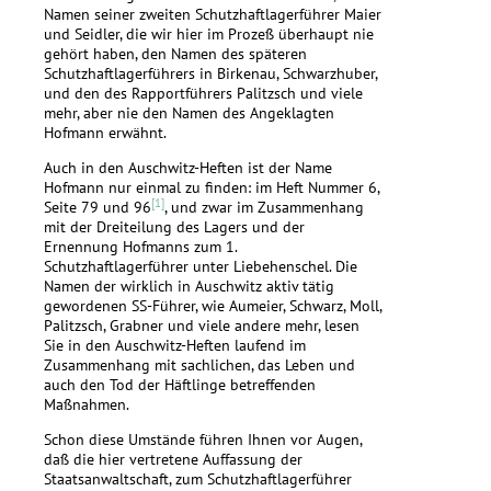
Namen seiner zweiten Schutzhaftlagerführer Maier
und Seidler, die wir hier im Prozeß überhaupt nie
gehört haben, den Namen des späteren
Schutzhaftlagerführers in Birkenau, Schwarzhuber,
und den des Rapportführers Palitzsch und viele
mehr, aber nie den Namen des Angeklagten
Hofmann erwähnt.
Auch in den Auschwitz-Heften ist der Name
Hofmann nur einmal zu finden: im Heft Nummer 6,
[1]
Seite 79 und 96
, und zwar im Zusammenhang
mit der Dreiteilung des Lagers und der
Ernennung Hofmanns zum 1.
Schutzhaftlagerführer unter Liebehenschel. Die
Namen der wirklich in Auschwitz aktiv tätig
gewordenen SS-Führer, wie Aumeier, Schwarz, Moll,
Palitzsch, Grabner und viele andere mehr, lesen
Sie in den Auschwitz-Heften laufend im
Zusammenhang mit sachlichen, das Leben und
auch den Tod der Häftlinge betreffenden
Maßnahmen.
Schon diese Umstände führen Ihnen vor Augen,
daß die hier vertretene Auffassung der
Staatsanwaltschaft, zum Schutzhaftlagerführer