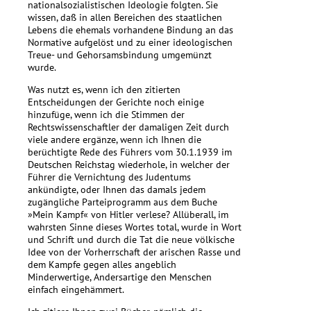
nationalsozialistischen Ideologie folgten. Sie
wissen, daß in allen Bereichen des staatlichen
Lebens die ehemals vorhandene Bindung an das
Normative aufgelöst und zu einer ideologischen
Treue- und Gehorsamsbindung umgemünzt
wurde.
Was nutzt es, wenn ich den zitierten
Entscheidungen der Gerichte noch einige
hinzufüge, wenn ich die Stimmen der
Rechtswissenschaftler der damaligen Zeit durch
viele andere ergänze, wenn ich Ihnen die
berüchtigte Rede des Führers vom 30.1.1939 im
Deutschen Reichstag wiederhole, in welcher der
Führer die Vernichtung des Judentums
ankündigte, oder Ihnen das damals jedem
zugängliche Parteiprogramm aus dem Buche
»Mein Kampf« von Hitler verlese? Allüberall, im
wahrsten Sinne dieses Wortes total, wurde in Wort
und Schrift und durch die Tat die neue völkische
Idee von der Vorherrschaft der arischen Rasse und
dem Kampfe gegen alles angeblich
Minderwertige, Andersartige den Menschen
einfach eingehämmert.