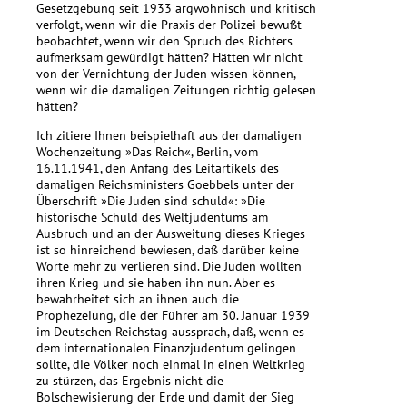
Gesetzgebung seit 1933 argwöhnisch und kritisch
verfolgt, wenn wir die Praxis der Polizei bewußt
beobachtet, wenn wir den Spruch des Richters
aufmerksam gewürdigt hätten? Hätten wir nicht
von der Vernichtung der Juden wissen können,
wenn wir die damaligen Zeitungen richtig gelesen
hätten?
Ich zitiere Ihnen beispielhaft aus der damaligen
Wochenzeitung »Das Reich«, Berlin, vom
16.11.1941, den Anfang des Leitartikels des
damaligen Reichsministers Goebbels unter der
Überschrift »Die Juden sind schuld«: »Die
historische Schuld des Weltjudentums am
Ausbruch und an der Ausweitung dieses Krieges
ist so hinreichend bewiesen, daß darüber keine
Worte mehr zu verlieren sind. Die Juden wollten
ihren Krieg und sie haben ihn nun. Aber es
bewahrheitet sich an ihnen auch die
Prophezeiung, die der Führer am 30. Januar 1939
im Deutschen Reichstag aussprach, daß, wenn es
dem internationalen Finanzjudentum gelingen
sollte, die Völker noch einmal in einen Weltkrieg
zu stürzen, das Ergebnis nicht die
Bolschewisierung der Erde und damit der Sieg