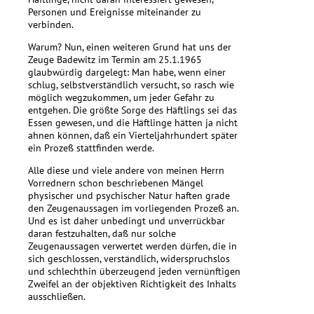
Personen und Ereignisse miteinander zu
verbinden.
Warum? Nun, einen weiteren Grund hat uns der
Zeuge Badewitz im Termin am 25.1.1965
glaubwürdig dargelegt: Man habe, wenn einer
schlug, selbstverständlich versucht, so rasch wie
möglich wegzukommen, um jeder Gefahr zu
entgehen. Die größte Sorge des Häftlings sei das
Essen gewesen, und die Häftlinge hätten ja nicht
ahnen können, daß ein Vierteljahrhundert später
ein Prozeß stattfinden werde.
Alle diese und viele andere von meinen Herrn
Vorrednern schon beschriebenen Mängel
physischer und psychischer Natur haften grade
den Zeugenaussagen im vorliegenden Prozeß an.
Und es ist daher unbedingt und unverrückbar
daran festzuhalten, daß nur solche
Zeugenaussagen verwertet werden dürfen, die in
sich geschlossen, verständlich, widerspruchslos
und schlechthin überzeugend jeden vernünftigen
Zweifel an der objektiven Richtigkeit des Inhalts
ausschließen.