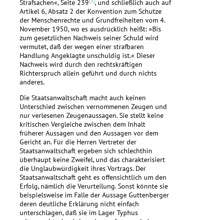
[3]
Strafsachen«, Seite 239
, und schließlich auch auf
Artikel 6, Absatz 2 der Konvention zum Schutze
der Menschenrechte und Grundfreiheiten vom 4.
November 1950, wo es ausdrücklich heißt: »Bis
zum gesetzlichen Nachweis seiner Schuld wird
vermutet, daß der wegen einer strafbaren
Handlung Angeklagte unschuldig ist.« Dieser
Nachweis wird durch den rechtskräftigen
Richterspruch allein geführt und durch nichts
anderes.
Die Staatsanwaltschaft macht auch keinen
Unterschied zwischen vernommenen Zeugen und
nur verlesenen Zeugenaussagen. Sie stellt keine
kritischen Vergleiche zwischen dem Inhalt
früherer Aussagen und den Aussagen vor dem
Gericht an. Für die Herren Vertreter der
Staatsanwaltschaft ergeben sich schlechthin
überhaupt keine Zweifel, und das charakterisiert
die Unglaubwürdigkeit ihres Vortrags. Der
Staatsanwaltschaft geht es offensichtlich um den
Erfolg, nämlich die Verurteilung. Sonst könnte sie
beispielsweise im Falle der Aussage Guttenberger
deren deutliche Erklärung nicht einfach
unterschlagen, daß sie im Lager Typhus