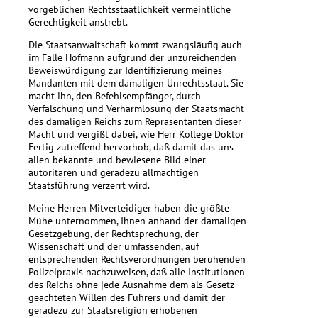
vorgeblichen Rechtsstaatlichkeit vermeintliche
Gerechtigkeit anstrebt.
Die Staatsanwaltschaft kommt zwangsläufig auch
im Falle Hofmann aufgrund der unzureichenden
Beweiswürdigung zur Identifizierung meines
Mandanten mit dem damaligen Unrechtsstaat. Sie
macht ihn, den Befehlsempfänger, durch
Verfälschung und Verharmlosung der Staatsmacht
des damaligen Reichs zum Repräsentanten dieser
Macht und vergißt dabei, wie Herr Kollege Doktor
Fertig zutreffend hervorhob, daß damit das uns
allen bekannte und bewiesene Bild einer
autoritären und geradezu allmächtigen
Staatsführung verzerrt wird.
Meine Herren Mitverteidiger haben die größte
Mühe unternommen, Ihnen anhand der damaligen
Gesetzgebung, der Rechtsprechung, der
Wissenschaft und der umfassenden, auf
entsprechenden Rechtsverordnungen beruhenden
Polizeipraxis nachzuweisen, daß alle Institutionen
des Reichs ohne jede Ausnahme dem als Gesetz
geachteten Willen des Führers und damit der
geradezu zur Staatsreligion erhobenen