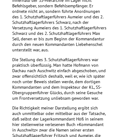
innerhalb der SS-Hierarchie im Lager nicht
Befehlsgeber, sondern Befehlsempfänger. Er
ordnete nicht an, sondern führte Anordnungen
des 1. Schutzhaftlagerführers Aumeier und des 2.
Schutzhaftlagerführers Schwarz, nach der
Versetzung Aumeiers des 1. Schutzhaftlagerführers
Schwarz und des 2. Schutzhaftlagerführers Max
Sell, denen er bis zum Beginn der Kommandantur
durch den neuen Kommandanten Liebehenschel
unterstellt war, aus.
Die Stellung des 3. Schutzhaftlagerführers war
praktisch überflüssig. Man hatte Hofmann von
Dachau nach Auschwitz einfach abgeschoben, und
zwar offensichtlich deshalb, weil er, wie ich später
noch unter Beweis stellen werde, dem dortigen
Kommandanten und dem Inspekteur der KL, SS-
Obergruppenführer Glücks, durch seine Gesuche
um Frontversetzung unliebsam geworden war.
Die Richtigkeit meiner Darstellung ergibt sich
auch unmittelbar oder mittelbar aus der Tatsache,
daß selbst der Lagerkommandant Höß in seinem
hier stellenweise verlesenen Buch »Kommandant
in Auschwitz« zwar die Namen seiner ersten
Schutzhaftlagerführer Fritzsch und Aumeier, die