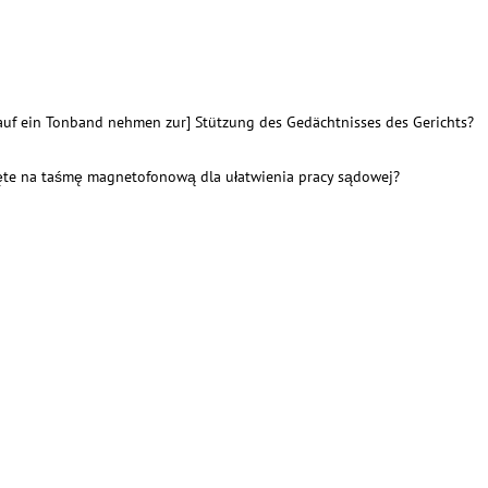
 auf ein Tonband nehmen zur] Stützung des Gedächtnisses des Gerichts?
ięte na taśmę magnetofonową dla ułatwienia pracy sądowej?