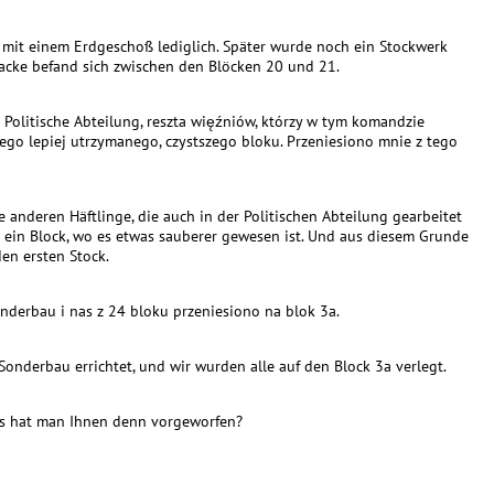
k mit einem Erdgeschoß lediglich. Später wurde noch ein Stockwerk
racke befand sich zwischen den Blöcken 20 und 21.
Politische Abteilung, reszta więźniów, którzy w tym komandzie
iego lepiej utrzymanego, czystszego bloku. Przeniesiono mnie z tego
le anderen Häftlinge, die auch in der Politischen Abteilung gearbeitet
 ein Block, wo es etwas sauberer gewesen ist. Und aus diesem Grunde
den ersten Stock.
nderbau i nas z 24 bloku przeniesiono na blok 3a.
nderbau errichtet, und wir wurden alle auf den Block 3a verlegt.
s hat man Ihnen denn vorgeworfen?