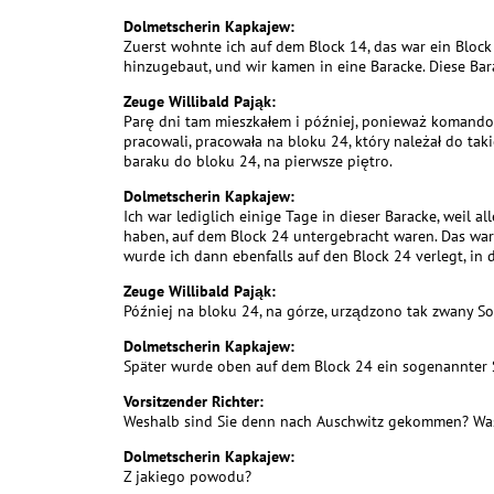
Dolmetscherin Kapkajew:
Zuerst wohnte ich auf dem Block 14, das war ein Bloc
hinzugebaut, und wir kamen in eine Baracke. Diese Ba
Zeuge Willibald Pająk:
Parę dni tam mieszkałem i później, ponieważ komando 
pracowali, pracowała na bloku 24, który należał do tak
baraku do bloku 24, na pierwsze piętro.
Dolmetscherin Kapkajew:
Ich war lediglich einige Tage in dieser Baracke, weil al
haben, auf dem Block 24 untergebracht waren. Das war
wurde ich dann ebenfalls auf den Block 24 verlegt, in 
Zeuge Willibald Pająk:
Później na bloku 24, na górze, urządzono tak zwany So
Dolmetscherin Kapkajew:
Später wurde oben auf dem Block 24 ein sogenannter So
Vorsitzender Richter:
Weshalb sind Sie denn nach Auschwitz gekommen? Wa
Dolmetscherin Kapkajew:
Z jakiego powodu?