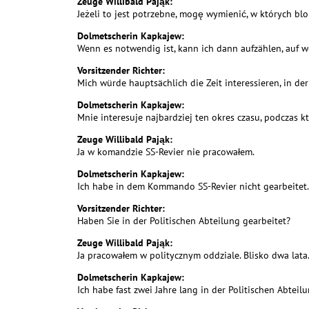
Zeuge Willibald Pająk:
Jeżeli to jest potrzebne, mogę wymienić, w których bl
Dolmetscherin Kapkajew:
Wenn es notwendig ist, kann ich dann aufzählen, auf 
Vorsitzender Richter:
Mich würde hauptsächlich die Zeit interessieren, in d
Dolmetscherin Kapkajew:
Mnie interesuje najbardziej ten okres czasu, podczas 
Zeuge Willibald Pająk:
Ja w komandzie SS-Revier nie pracowałem.
Dolmetscherin Kapkajew:
Ich habe in dem Kommando SS-Revier nicht gearbeitet.
Vorsitzender Richter:
Haben Sie in der Politischen Abteilung gearbeitet?
Zeuge Willibald Pająk:
Ja pracowałem w politycznym oddziale. Blisko dwa lata
Dolmetscherin Kapkajew:
Ich habe fast zwei Jahre lang in der Politischen Abteilu