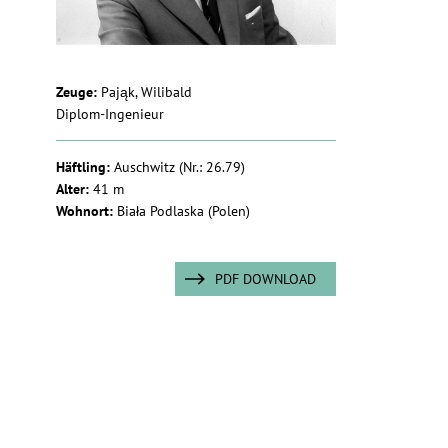
Zeuge:
Pająk, Wilibald
Diplom-Ingenieur
Häftling:
Auschwitz
(Nr.: 26.79)
Alter:
41 m
Wohnort:
Biała Podlaska (Polen)
PDF DOWNLOAD