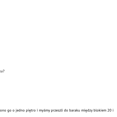
ku?
iono go o jedno piętro i myśmy przeszli do baraku między blokiem 20 i