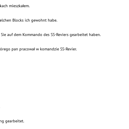
okach mieszkałem.
welchen Blocks ich gewohnt habe.
er Sie auf dem Kommando des SS-Reviers gearbeitet haben.
którego pan pracował w komandzie SS-Revier.
.
ng gearbeitet.