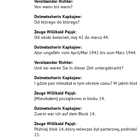
Vorsitzender Richter:
Von wann bis wann?
Dolmetscherin Kapkajew:
Od którego do którego?
Zeuge Willibald Pająk:
Od około kwiecień, maj 42 do marca 44.
Dolmetscherin Kapkajew:
Also ungefähr vom April/Mai 1942 bis zum März 1944.
Vorsitzender Richter:
Und wo waren Sie in dieser Zeit untergebracht?
Dolmetscherin Kapkajew:
I gdzie pan mieszkał w tym okresie czasu? W jakim blo
Zeuge Willibald Pająk:
[Mieszkałem] początkowo w bloku 14.
Dolmetscherin Kapkajew:
Zuerst war ich auf dem Block 14.
Zeuge Willibald Pająk:
Później blok 14, który wówczas był parterowy, podnies
21.