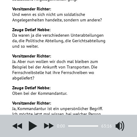
Vorsitzender Richter:
Und wenn es sich nicht um soldatische
Angelegenheiten handelte, sondern um andere?
Zeuge Detlef Nebbe:
Da waren ja die verschiedenen Unterabteilungen
da, die Politische Abteilung, die Gerichtsabteilung
und so weiter.
Vorsitzender Richter:
Ja. Aber nun wollen wir doch mal bleiben zum
Beispiel bei der Ankunft von Transporten. Die
Fernschreibstelle hat ihre Fernschreiben wo
abgeliefert?
Zeuge Detlef Nebbe:
Oben bei der Kommandantur.
Vorsitzender Richter:
Ja, Kommandantur ist ein unpersönlicher Begriff.
Ich möchte jetzt mal wissen, bei welcher Person.
Zeuge Detlef Nebbe:
0:00
63:16
Das wurde an sich oben bei uns abgegeben auf
der Schreibstube und