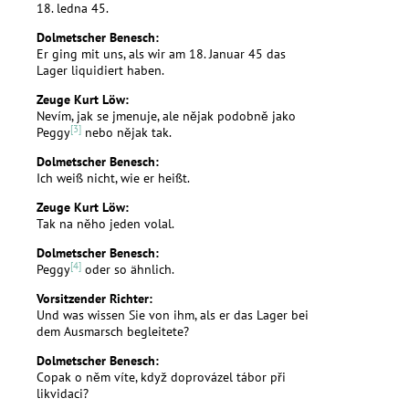
18. ledna 45.
Dolmetscher Benesch:
Er ging mit uns, als wir am 18. Januar 45 das
Lager liquidiert haben.
Zeuge Kurt Löw:
Nevím, jak se jmenuje, ale nějak podobně jako
[3]
Peggy
nebo nějak tak.
Dolmetscher Benesch:
Ich weiß nicht, wie er heißt.
Zeuge Kurt Löw:
Tak na něho jeden volal.
Dolmetscher Benesch:
[4]
Peggy
oder so ähnlich.
Vorsitzender Richter:
Und was wissen Sie von ihm, als er das Lager bei
dem Ausmarsch begleitete?
Dolmetscher Benesch:
Copak o něm víte, když doprovázel tábor při
likvidaci?