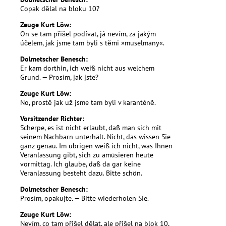
Copak dělal na bloku 10?
Zeuge Kurt Löw:
On se tam přišel podívat, já nevím, za jakým
účelem, jak jsme tam byli s těmi »muselmany«.
Dolmetscher Benesch:
Er kam dorthin, ich weiß nicht aus welchem
Grund. — Prosím, jak jste?
Zeuge Kurt Löw:
No, prostě jak už jsme tam byli v karanténě.
Vorsitzender Richter:
Scherpe, es ist nicht erlaubt, daß man sich mit
seinem Nachbarn unterhält. Nicht, das wissen Sie
ganz genau. Im übrigen weiß ich nicht, was Ihnen
Veranlassung gibt, sich zu amüsieren heute
vormittag. Ich glaube, daß da gar keine
Veranlassung besteht dazu. Bitte schön.
Dolmetscher Benesch:
Prosím, opakujte. — Bitte wiederholen Sie.
Zeuge Kurt Löw:
Nevím, co tam přišel dělat, ale přišel na blok 10,