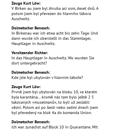
Zeuge Kurt Löw:
V Birken au jsem byl zhruba asi osm, deset dnů. A
potom jsem byl převezen do hlavního tábora
Auschwitz.
Dolmetscher Benesch:
In Birkenau war ich etwa acht bis zehn Tage. Und
dann wurde ich überstellt in das Stammlager,
Hauptlager in Auschwitz.
Vorsitzender Richter:
In das Hauptlager in Auschwitz. Wo wurden Sie
dort untergebracht?
Dolmetscher Benesch:
Kde jste byl ubytován v hlavním táboře?
Zeuge Kurt Löw:
Prvně jsem byl ubytován na bloku 10, ve kterém
byla karanténa... kromě nás tam bylo ještě 2 5
takzvaných »muselmanů«, to byli už zesláblí
vězni. Potom asi po šesti nebo sedmi dnech jsem
byl převedený na blok 4a do komanda Union.
Dolmetscher Benesch:
Ich war zunächst auf Block 10 in Quarantäne. Mit