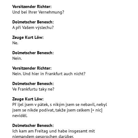
Vorsitzender Richter:
Und bei Ihrer Vernehmung?
Dolmetscher Benesch:
A při Vašem výslechu?
Zeuge Kurt Löw:
Ne.
Dolmetscher Benesch:
Nein.
Vorsitzender Richter:
Nein. Und hier in Frankfurt auch nicht?
Dolmetscher Benesch:
Ve Frankfurtu taky ne?
Zeuge Kurt Löw:
Př ijel jsem v pátek, s nikým jsem se nebavil, nebyl
jsem se nikde podívat, takže jsem celkem [+ nic]
neviděl.
Dolmetscher Benesch:
Ich kam am Freitag und habe insgesamt mit
niemandem gesprochen darüber.