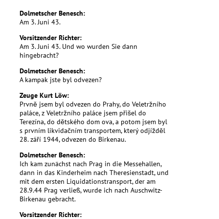
Dolmetscher Benesch:
Am 3. Juni 43.
Vorsitzender Richter:
Am 3. Juni 43. Und wo wurden Sie dann
hingebracht?
Dolmetscher Benesch:
A kampak jste byl odvezen?
Zeuge Kurt Löw:
Prvně jsem byl odvezen do Prahy, do Veletržního
paláce, z Veletržního paláce jsem přišel do
Terezína, do dětského dom ova, a potom jsem byl
s prvním likvidačním transportem, který odjížděl
28. září 1944, odvezen do Birkenau.
Dolmetscher Benesch:
Ich kam zunächst nach Prag in die Messehallen,
dann in das Kinderheim nach Theresienstadt, und
mit dem ersten Liquidationstransport, der am
28.9.44 Prag verließ, wurde ich nach Auschwitz-
Birkenau gebracht.
Vorsitzender Richter: