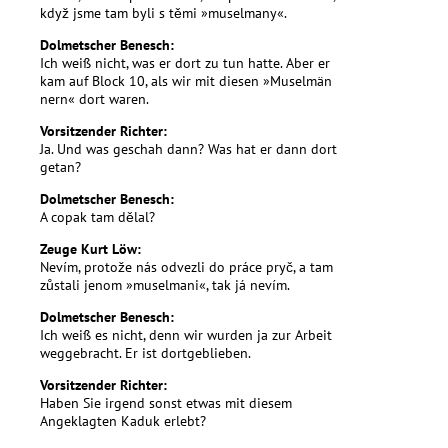
když jsme tam byli s těmi »muselmany«.
Dolmetscher Benesch:
Ich weiß nicht, was er dort zu tun hatte. Aber er
kam auf Block 10, als wir mit diesen »Muselmän
nern« dort waren.
Vorsitzender Richter:
Ja. Und was geschah dann? Was hat er dann dort
getan?
Dolmetscher Benesch:
A copak tam dělal?
Zeuge Kurt Löw:
Nevím, protože nás odvezli do práce pryč, a tam
zůstali jenom »muselmani«, tak já nevím.
Dolmetscher Benesch:
Ich weiß es nicht, denn wir wurden ja zur Arbeit
weggebracht. Er ist dortgeblieben.
Vorsitzender Richter:
Haben Sie irgend sonst etwas mit diesem
Angeklagten Kaduk erlebt?