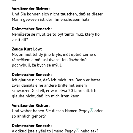
Vorsitzender Richter:
Und Sie können sich nicht täuschen, daß es dieser
Mann gewesen ist, der ihn erschossen hat?
Dolmetscher Benesch:
Nemůžete se mýlit, že to byl tento muž, který ho
zastřelil?
Zeuge Kurt Löw:
No, on měl tehdy jiné brýle, měl úplně černé s
rámečkem a měl asi dvacet let. Rozhodně
pochybuji, že bych se mýlil.
Dolmetscher Benesch:
Ich glaube nicht, daß ich mich irre. Denn er hatte
zwar damals eine andere Brille mit einem
schwarzen Gestell, er war etwa 20 Jahre alt. Ich
glaube nicht, daß ich mich irren kann.
Vorsitzender Richter:
[5]
Und woher haben Sie diesen Namen Peggy
oder
so ähnlich gehört?
Dolmetscher Benesch:
[6]
A odkud jste slyšel to jméno Peggy
nebo tak?