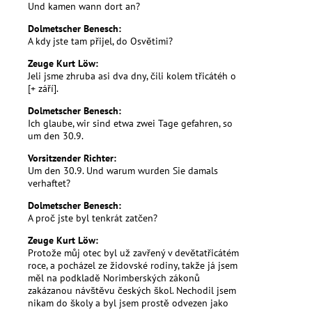
Und kamen wann dort an?
Dolmetscher Benesch:
A kdy jste tam přijel, do Osvětimi?
Zeuge Kurt Löw:
Jeli jsme zhruba asi dva dny, čili kolem třicátéh o
[+ září].
Dolmetscher Benesch:
Ich glaube, wir sind etwa zwei Tage gefahren, so
um den 30.9.
Vorsitzender Richter:
Um den 30.9. Und warum wurden Sie damals
verhaftet?
Dolmetscher Benesch:
A proč jste byl tenkrát zatčen?
Zeuge Kurt Löw:
Protože můj otec byl už zavřený v devětatřicátém
roce, a pocházel ze židovské rodiny, takže já jsem
měl na podkladě Norimberských zákonů
zakázanou návštěvu českých škol. Nechodil jsem
nikam do školy a byl jsem prostě odvezen jako