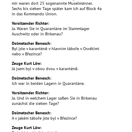
mir waren dort 25 sogenannte Muselmänner.
Sechs bis sieben Tage später kam ich auf Block 4a
in das Kommando Union.
Vorsitzender Richter:
Ja. Waren Sie in Quarantäne im Stammlager
Auschwitz oder in Birkenau?
Dolmetscher Benesch:
Byl jste v karanténě v hlavním táboře v Osvětimi
nebo v Březince?
Zeuge Kurt Löw:
Já jsem byl v obou dvou v karanténě.
Dolmetscher Benesch:
Ich war in beiden Lagern in Quarantäne.
Vorsitzender Richter:
Ja. Und in welchem Lager saßen Sie in Birkenau
zunächst die sieben Tage?
Dolmetscher Benesch:
A v jakém táboře jste byl v Březince?
Zeuge Kurt Löw: