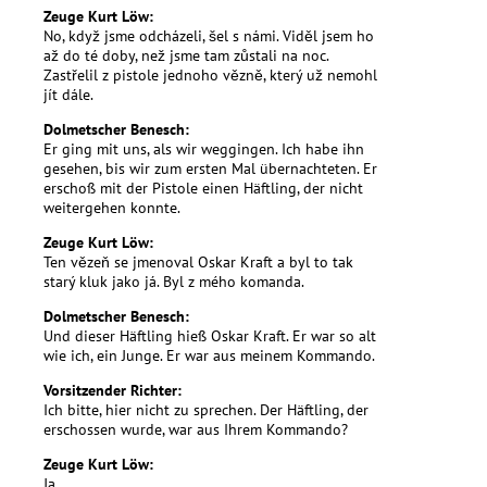
Zeuge Kurt Löw:
No, když jsme odcházeli, šel s námi. Viděl jsem ho
až do té doby, než jsme tam zůstali na noc.
Zastřelil z pistole jednoho vězně, který už nemohl
jít dále.
Dolmetscher Benesch:
Er ging mit uns, als wir weggingen. Ich habe ihn
gesehen, bis wir zum ersten Mal übernachteten. Er
erschoß mit der Pistole einen Häftling, der nicht
weitergehen konnte.
Zeuge Kurt Löw:
Ten vězeň se jmenoval Oskar Kraft a byl to tak
starý kluk jako já. Byl z mého komanda.
Dolmetscher Benesch:
Und dieser Häftling hieß Oskar Kraft. Er war so alt
wie ich, ein Junge. Er war aus meinem Kommando.
Vorsitzender Richter:
Ich bitte, hier nicht zu sprechen. Der Häftling, der
erschossen wurde, war aus Ihrem Kommando?
Zeuge Kurt Löw:
Ja.