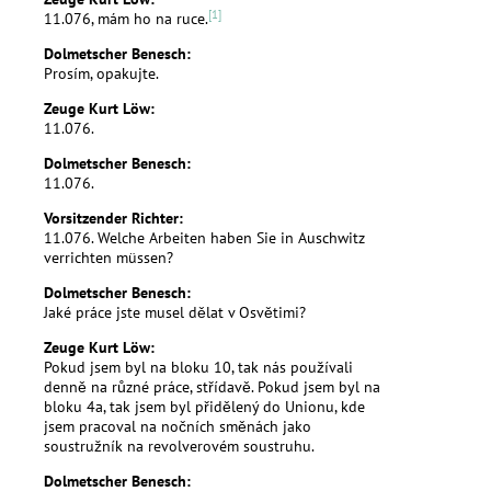
[1]
11.076, mám ho na ruce.
Dolmetscher Benesch:
Prosím, opakujte.
Zeuge Kurt Löw:
11.076.
Dolmetscher Benesch:
11.076.
Vorsitzender Richter:
11.076. Welche Arbeiten haben Sie in Auschwitz
verrichten müssen?
Dolmetscher Benesch:
Jaké práce jste musel dělat v Osvětimi?
Zeuge Kurt Löw:
Pokud jsem byl na bloku 10, tak nás používali
denně na různé práce, střídavě. Pokud jsem byl na
bloku 4a, tak jsem byl přidělený do Unionu, kde
jsem pracoval na nočních směnách jako
soustružník na revolverovém soustruhu.
Dolmetscher Benesch: