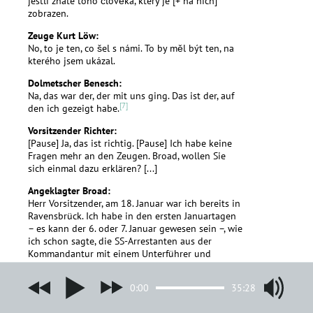
jestli znáte toho člověka, který je [+ na nich]
zobrazen.
Zeuge Kurt Löw:
No, to je ten, co šel s námi. To by měl být ten, na
kterého jsem ukázal.
Dolmetscher Benesch:
Na, das war der, der mit uns ging. Das ist der, auf
[7]
den ich gezeigt habe.
Vorsitzender Richter:
[Pause] Ja, das ist richtig. [Pause] Ich habe keine
Fragen mehr an den Zeugen. Broad, wollen Sie
sich einmal dazu erklären? [...]
Angeklagter Broad:
Herr Vorsitzender, am 18. Januar war ich bereits in
Ravensbrück. Ich habe in den ersten Januartagen
– es kann der 6. oder 7. Januar gewesen sein –, wie
ich schon sagte, die SS-Arrestanten aus der
Kommandantur mit einem Unterführer und
anderen SS-Angehörigen zusammen über Breslau
nach Ra vensbrück gebracht. Nein, nicht
0:00
35:28
Ravensbrück, Groß-Rosen meine ich. Ich kann mich
noch sehr genau an diesen Transport erinnern,