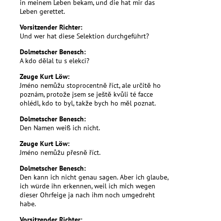
in meinem Leben bekam, und die hat mir das
Leben gerettet.
Vorsitzender Richter:
Und wer hat diese Selektion durchgeführt?
Dolmetscher Benesch:
A kdo dělal tu s elekci?
Zeuge Kurt Löw:
Jméno nemůžu stoprocentně říct, ale určitě ho
poznám, protože jsem se ještě kvůli té facce
ohlédl, kdo to byl, takže bych ho měl poznat.
Dolmetscher Benesch:
Den Namen weiß ich nicht.
Zeuge Kurt Löw:
Jméno nemůžu přesně říct.
Dolmetscher Benesch:
Den kann ich nicht genau sagen. Aber ich glaube,
ich würde ihn erkennen, weil ich mich wegen
dieser Ohrfeige ja nach ihm noch umgedreht
habe.
Vorsitzender Richter: