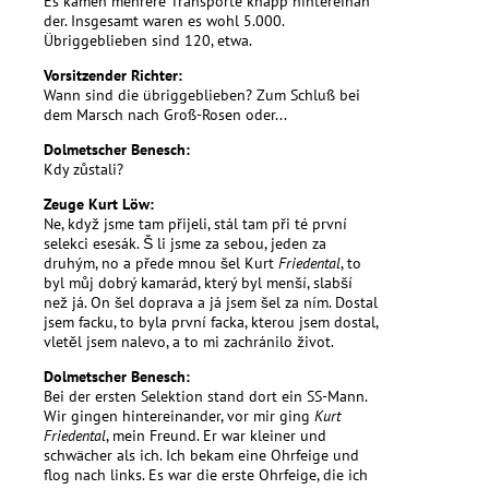
Es kamen mehrere Transporte knapp hintereinan
der. Insgesamt waren es wohl 5.000.
Übriggeblieben sind 120, etwa.
Vorsitzender Richter:
Wann sind die übriggeblieben? Zum Schluß bei
dem Marsch nach Groß-Rosen oder...
Dolmetscher Benesch:
Kdy zůstali?
Zeuge Kurt Löw:
Ne, když jsme tam přijeli, stál tam při té první
selekci esesák. Š li jsme za sebou, jeden za
druhým, no a přede mnou šel Kurt
Friedental
, to
byl můj dobrý kamarád, který byl menší, slabší
než já. On šel doprava a já jsem šel za ním. Dostal
jsem facku, to byla první facka, kterou jsem dostal,
vletěl jsem nalevo, a to mi zachránilo život.
Dolmetscher Benesch:
Bei der ersten Selektion stand dort ein SS-Mann.
Wir gingen hintereinander, vor mir ging
Kurt
Friedental
, mein Freund. Er war kleiner und
schwächer als ich. Ich bekam eine Ohrfeige und
flog nach links. Es war die erste Ohrfeige, die ich