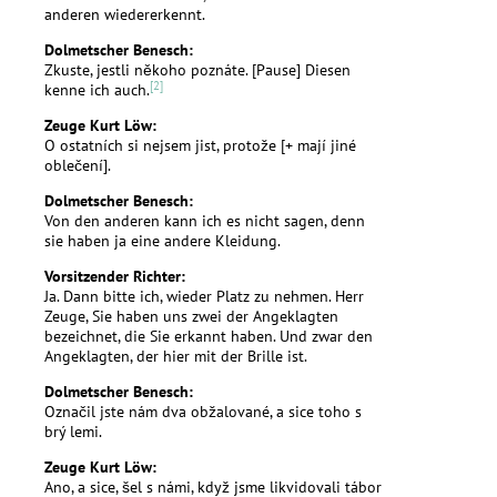
anderen wiedererkennt.
Dolmetscher Benesch:
Zkuste, jestli někoho poznáte. [Pause] Diesen
[2]
kenne ich auch.
Zeuge Kurt Löw:
O ostatních si nejsem jist, protože [+ mají jiné
oblečení].
Dolmetscher Benesch:
Von den anderen kann ich es nicht sagen, denn
sie haben ja eine andere Kleidung.
Vorsitzender Richter:
Ja. Dann bitte ich, wieder Platz zu nehmen. Herr
Zeuge, Sie haben uns zwei der Angeklagten
bezeichnet, die Sie erkannt haben. Und zwar den
Angeklagten, der hier mit der Brille ist.
Dolmetscher Benesch:
Označil jste nám dva obžalované, a sice toho s
brý lemi.
Zeuge Kurt Löw:
Ano, a sice, šel s námi, když jsme likvidovali tábor