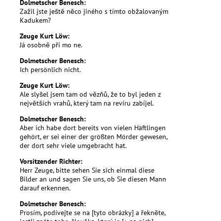
Dolmetscher Benesch:
Zažil jste ještě něco jiného s tímto obžalovaným
Kadukem?
Zeuge Kurt Löw:
Já osobně pří mo ne.
Dolmetscher Benesch:
Ich persönlich nicht.
Zeuge Kurt Löw:
Ale slyšel jsem tam od vězňů, že to byl jeden z
největších vrahů, který tam na revíru zabíjel.
Dolmetscher Benesch:
Aber ich habe dort bereits von vielen Häftlingen
gehört, er sei einer der größten Mörder gewesen,
der dort sehr viele umgebracht hat.
Vorsitzender Richter:
Herr Zeuge, bitte sehen Sie sich einmal diese
Bilder an und sagen Sie uns, ob Sie diesen Mann
darauf erkennen.
Dolmetscher Benesch:
Prosím, podívejte se na [tyto obrázky] a řekněte,