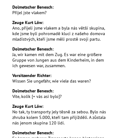
Dolmetscher Benesch:
Přijel jste vlakem?
Zeuge Kurt Löw:
Ano, přijeli jsme vlakem a byla nás větší skupina,
kde jsme byli pohromadě kluci z našeho domova
mladistvých, kteří jsme měli prostě svoji partu.
Dolmetscher Benesch:
Ja, wir kamen mit dem Zug. Es war eine größere
Gruppe von Jungen aus dem Kinderheim, in dem
ich gewesen war, zusammen.
Vorsitzender Richter:
Wissen Sie ungefähr, wie viele das waren?
Dolmetscher Benesch:
Víte, kolik [+ vás asi bylo]?
Zeuge Kurt Löw:
No tak, ty transporty jely těsně za sebou. Bylo nás
zhruba kolem 5.000, kteří tam přijížděli. A zůstala
nás jenom skupina 120 lidí.
Dolmetscher Benesch: