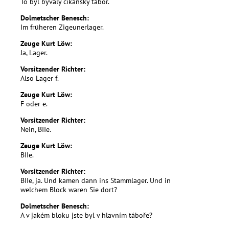
To byl bývalý cikánský tábor.
Dolmetscher Benesch:
Im früheren Zigeunerlager.
Zeuge Kurt Löw:
Ja, Lager.
Vorsitzender Richter:
Also Lager f.
Zeuge Kurt Löw:
F oder e.
Vorsitzender Richter:
Nein, BIIe.
Zeuge Kurt Löw:
BIIe.
Vorsitzender Richter:
BIIe, ja. Und kamen dann ins Stammlager. Und in
welchem Block waren Sie dort?
Dolmetscher Benesch:
A v jakém bloku jste byl v hlavním táboře?