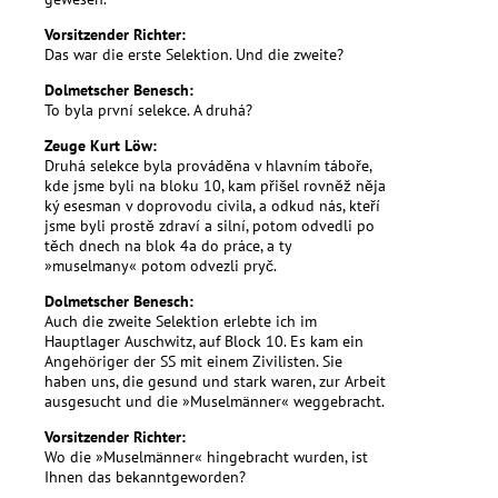
Vorsitzender Richter:
Das war die erste Selektion. Und die zweite?
Dolmetscher Benesch:
To byla první selekce. A druhá?
Zeuge Kurt Löw:
Druhá selekce byla prováděna v hlavním táboře,
kde jsme byli na bloku 10, kam přišel rovněž něja
ký esesman v doprovodu civila, a odkud nás, kteří
jsme byli prostě zdraví a silní, potom odvedli po
těch dnech na blok 4a do práce, a ty
»muselmany« potom odvezli pryč.
Dolmetscher Benesch:
Auch die zweite Selektion erlebte ich im
Hauptlager Auschwitz, auf Block 10. Es kam ein
Angehöriger der SS mit einem Zivilisten. Sie
haben uns, die gesund und stark waren, zur Arbeit
ausgesucht und die »Muselmänner« weggebracht.
Vorsitzender Richter:
Wo die »Muselmänner« hingebracht wurden, ist
Ihnen das bekanntgeworden?