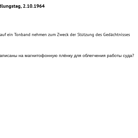
dlungstag, 2.10.1964
ge auf ein Tonband nehmen zum Zweck der Stützung des Gedächtnisses
 записаны на магнитофонную плёнку для облегчения работы суда?