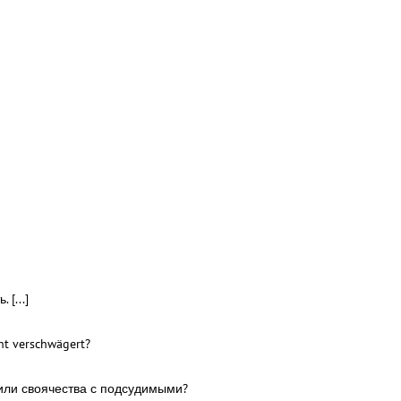
[...]
ht verschwägert?
 или своячества с подсудимыми?