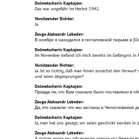
Dolmetscherin Kapkajew:
Das war ungefähr im Herbst 1942.
Vorsitzender Richter:
Ja.
Zeuge Aleksandr Lebedev:
В ноябре я находился в гестаповской тюрьме в [О
Dolmetscherin Kapkajew:
Im November befand ich mich bereits im Gefängnis in 
Vorsitzender Richter:
Ja. Ist es richtig, daß man Ihnen zunächst den Vorwurf
und seien abgesprungen?
Dolmetscherin Kapkajew:
Правда ли, что Вам сначала было поставлено в о
Zeuge Aleksandr Lebedev:
Да, это сказали: что мы засланы в Чехословакию д
Dolmetscherin Kapkajew:
Ja, man hat uns gesagt, wir seien geschickt worden in
Zeuge Aleksandr Lebedev:
А потом, когда мы объяснили, откуда мы бежали в