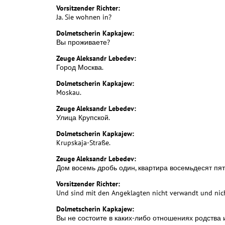
Vorsitzender Richter:
Ja. Sie wohnen in?
Dolmetscherin Kapkajew:
Вы проживаете?
Zeuge Aleksandr Lebedev:
Город Москва.
Dolmetscherin Kapkajew:
Moskau.
Zeuge Aleksandr Lebedev:
Улица Крупской.
Dolmetscherin Kapkajew:
Krupskaja-Straße.
Zeuge Aleksandr Lebedev:
Дом восемь дробь один, квартира восемьдесят пять. 
Vorsitzender Richter:
Und sind mit den Angeklagten nicht verwandt und nic
Dolmetscherin Kapkajew:
Вы не состоите в каких-либо отношениях родства