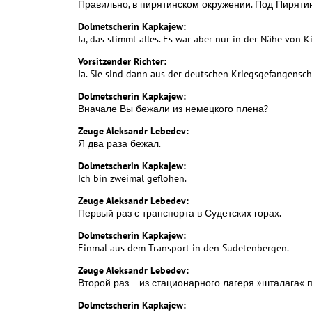
Правильно, в пирятинском окружении. Под Пирятин
Dolmetscherin Kapkajew:
Ja, das stimmt alles. Es war aber nur in der Nähe von K
Vorsitzender Richter:
Ja. Sie sind dann aus der deutschen Kriegsgefangensch
Dolmetscherin Kapkajew:
Вначале Вы бежали из немецкого плена?
Zeuge Aleksandr Lebedev:
Я два раза бежал.
Dolmetscherin Kapkajew:
Ich bin zweimal geflohen.
Zeuge Aleksandr Lebedev:
Первый раз с транспорта в Судетских горах.
Dolmetscherin Kapkajew:
Einmal aus dem Transport in den Sudetenbergen.
Zeuge Aleksandr Lebedev:
Второй раз – из стационарного лагеря »шталага« по
Dolmetscherin Kapkajew: