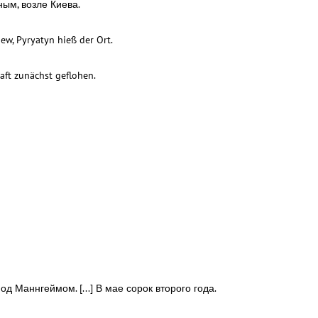
ым, возле Киева.
iew, Pyryatyn hieß der Ort.
aft zunächst geflohen.
д Маннгеймом. [...] В мае сорок второго года.