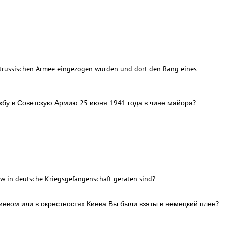
wjetrussischen Armee eingezogen wurden und dort den Rang eines
жбу в Советскую Армию 25 июня 1941 года в чине майора?
ew in deutsche Kriegsgefangenschaft geraten sind?
Киевом или в окрестностях Киева Вы были взяты в немецкий плен?