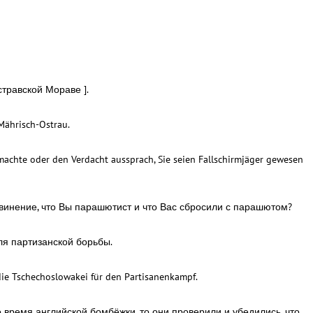
стравской Мораве ].
Mährisch-Ostrau.
 machte oder den Verdacht aussprach, Sie seien Fallschirmjäger gewesen
бвинение, что Вы парашютист и что Вас сбросили с парашютом?
ля партизанской борьбы.
 die Tschechoslowakei für den Partisanenkampf.
о время английской бомбёжки, то они проверили и убедились, что