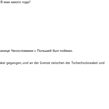
 В мае какого года?
ранице Чехословакии с Польшей был пойман.
akei gegangen, und an der Grenze zwischen der Tschechoslowakei und