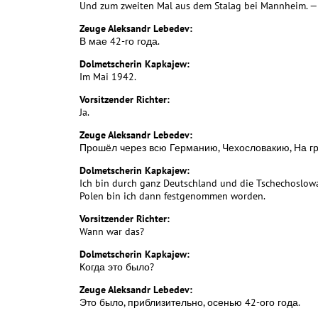
Und zum zweiten Mal aus dem Stalag bei Mannheim. —
Zeuge Aleksandr Lebedev:
В мае 42-го года.
Dolmetscherin Kapkajew:
Im Mai 1942.
Vorsitzender Richter:
Ja.
Zeuge Aleksandr Lebedev:
Прошёл через всю Германию, Чехословакию, На г
Dolmetscherin Kapkajew:
Ich bin durch ganz Deutschland und die Tschechoslow
Polen bin ich dann festgenommen worden.
Vorsitzender Richter:
Wann war das?
Dolmetscherin Kapkajew:
Когда это было?
Zeuge Aleksandr Lebedev:
Это было, приблизительно, осенью 42-ого года.