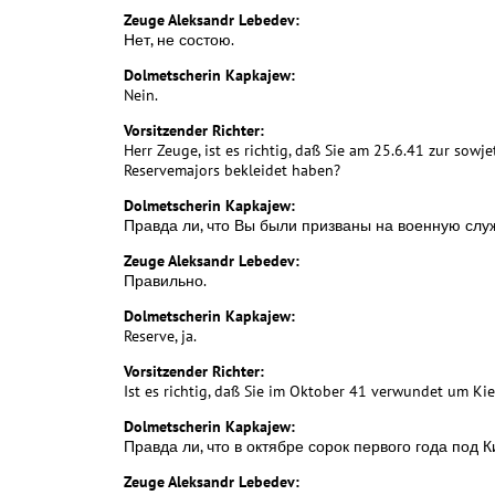
Zeuge Aleksandr Lebedev:
Нет, не состою.
Dolmetscherin Kapkajew:
Nein.
Vorsitzender Richter:
Herr Zeuge, ist es richtig, daß Sie am 25.6.41 zur so
Reservemajors bekleidet haben?
Dolmetscherin Kapkajew:
Правда ли, что Вы были призваны на военную слу
Zeuge Aleksandr Lebedev:
Правильно.
Dolmetscherin Kapkajew:
Reserve, ja.
Vorsitzender Richter:
Ist es richtig, daß Sie im Oktober 41 verwundet um Ki
Dolmetscherin Kapkajew:
Правда ли, что в октябре сорок первого года под 
Zeuge Aleksandr Lebedev: