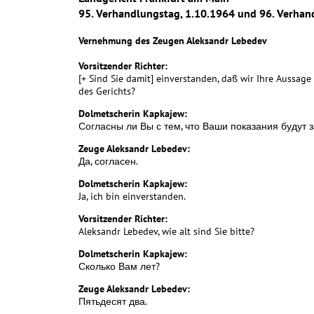
95. Verhandlungstag, 1.10.1964 und 96. Verhan
Vernehmung des Zeugen Aleksandr Lebedev
Vorsitzender Richter:
[+ Sind Sie damit] einverstanden, daß wir Ihre Aussa
des Gerichts?
Dolmetscherin Kapkajew:
Согласны ли Вы с тем, что Ваши показания будут
Zeuge Aleksandr Lebedev:
Да, согласен.
Dolmetscherin Kapkajew:
Ja, ich bin einverstanden.
Vorsitzender Richter:
Aleksandr Lebedev, wie alt sind Sie bitte?
Dolmetscherin Kapkajew:
Сколько Вам лет?
Zeuge Aleksandr Lebedev:
Пятьдесят два.