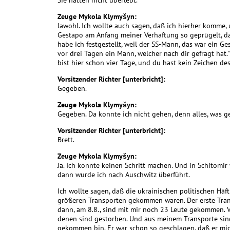
Sie hätten nicht überlebt.
Zeuge Mykola Klymyšyn:
Jawohl. Ich wollte auch sagen, daß ich hierher komme,
Gestapo am Anfang meiner Verhaftung so geprügelt, daß
habe ich festgestellt, weil der SS-Mann, das war ein G
vor drei Tagen ein Mann, welcher nach dir gefragt hat." 
bist hier schon vier Tage, und du hast kein Zeichen de
Vorsitzender Richter [unterbricht]:
Gegeben.
Zeuge Mykola Klymyšyn:
Gegeben. Da konnte ich nicht gehen, denn alles, was g
Vorsitzender Richter [unterbricht]:
Brett.
Zeuge Mykola Klymyšyn:
Ja. Ich konnte keinen Schritt machen. Und in Schitomi
dann wurde ich nach Auschwitz überführt.
Ich wollte sagen, daß die ukrainischen politischen Häf
größeren Transporten gekommen waren. Der erste Trans
dann, am 8.8., sind mit mir noch 23 Leute gekommen. 
denen sind gestorben. Und aus meinem Transporte sind
gekommen bin. Er war schon so geschlagen, daß er mic