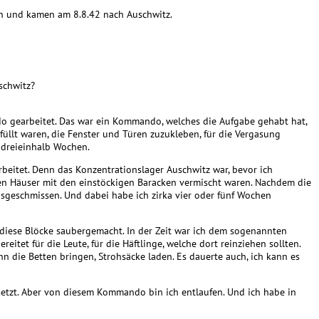
en und kamen am 8.8.42 nach Auschwitz.
schwitz?
o gearbeitet. Das war ein Kommando, welches die Aufgabe gehabt hat,
üllt waren, die Fenster und Türen zuzukleben, für die Vergasung
 dreieinhalb Wochen.
beitet. Denn das Konzentrationslager Auschwitz war, bevor ich
en Häuser mit den einstöckigen Baracken vermischt waren. Nachdem die
usgeschmissen. Und dabei habe ich zirka vier oder fünf Wochen
 diese Blöcke saubergemacht. In der Zeit war ich dem sogenannten
eitet für die Leute, für die Häftlinge, welche dort reinziehen sollten.
die Betten bringen, Strohsäcke laden. Es dauerte auch, ich kann es
setzt. Aber von diesem Kommando bin ich entlaufen. Und ich habe in