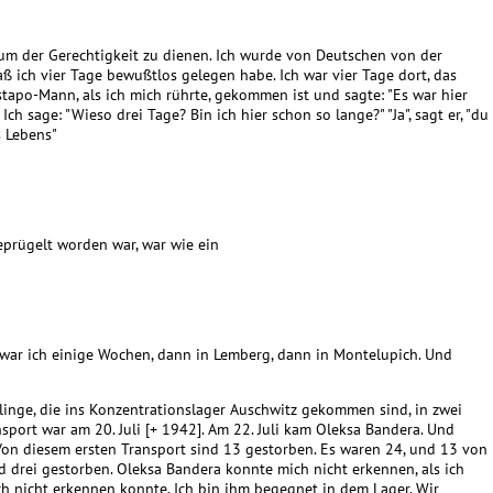
 um der Gerechtigkeit zu dienen. Ich wurde von Deutschen von der
 ich vier Tage bewußtlos gelegen habe. Ich war vier Tage dort, das
estapo-Mann, als ich mich rührte, gekommen ist und sagte: "Es war hier
Ich sage: "Wieso drei Tage? Bin ich hier schon so lange?" "Ja", sagt er, "du
s Lebens"
eprügelt worden war, war wie ein
r war ich einige Wochen, dann in Lemberg, dann in Montelupich. Und
tlinge, die ins Konzentrationslager Auschwitz gekommen sind, in zwei
port war am 20. Juli [+ 1942]. Am 22. Juli kam Oleksa Bandera. Und
Von diesem ersten Transport sind 13 gestorben. Es waren 24, und 13 von
 drei gestorben. Oleksa Bandera konnte mich nicht erkennen, als ich
h nicht erkennen konnte. Ich bin ihm begegnet in dem Lager. Wir