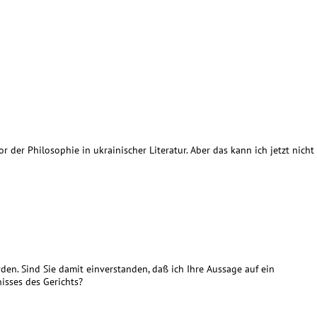
r der Philosophie in ukrainischer Literatur. Aber das kann ich jetzt nicht
den. Sind Sie damit einverstanden, daß ich Ihre Aussage auf ein
sses des Gerichts?