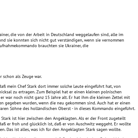
ainer, die von der Arbeit in Deutschland weggelaufen sind, alle im
 und sie konnten sich nicht gut verständigen, wenn sie vernommen
Aufnahmekommando brauchten sie Ukrainer, die
r schon als Zeuge war.
daß mein Chef Stark dort immer solche Leute eingeführt hat, von
chicksal zu ertragen. Zum Beispiel hat er einen kleinen polnischen
war noch nicht ganz 15 Jahre alt. Er hat ihm die kleinen Zettel mit
en gegeben wurden, wenn die neu gekommen sind. Auch hat er einen
waren Söhne des holländischen Oberst - in dieses Kommando eingeführt.
 Stark ist hier zwischen den Angeklagten. Als er der Front zugeteilt
 daß er froh und glücklich ist, daß er von Auschwitz weggeht. Er wollte
en. Das ist alles, was ich für den Angeklagten Stark sagen wollte.