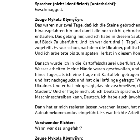
Sprecher (nicht identifiziert) [unterbricht]:
Geschmuggelt.
Zeuge Mykola Klymyšyn:
Das waren nur zwei Tage, daß ich die Steine gebroche
hinausgefahren bin und damit die noch nicht gebrochen
entlaufen. Das gelang mir, und ich habe in diesem S
auf Block 7a überführt. Und ich war dort drei [+ Tag
zugeteilt. Es war schon, nachdem die Ukrainer, politi
Und ich arbeitete bis zum späten Herbst in diesem K
Danach wurde ich in die Kartoffelschälerei überführt. 
Wasser arbeiten. Meine Hände waren geschwollen, und i
Eines Tages, als ich eine Trage mit Kartoffeln getrage
und hat nachgeguckt und hat die Häftlinge gefragt: "We
Ukrainer. Und er hat mir gesagt, das hinzuschmeißen, rie
Student." Und er fragte mich, ob ich Deutsch spräche. 
Maschineschreiben kann, Deutsch. Ich habe auch jawoh
Dann hat er mich rasieren lassen, waschen lassen, hat
Aufnahmekommandos eingeführt. Es war leichte Arbeit
Vorsitzender Richter:
Wann war das ungefähr?
Zeuge Mykola Klymyšyn: