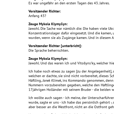
Es war ungefähr an den ersten Tagen des 43. Jahres.
Vorsitzender Richter:
Anfang 43?
Zeuge Mykola Klymyšyn:
Jawohl. Die Sache war nämlich die: Die haben viele Ukr
Konzentrationslager dafür eingesetzt. Und die kamen,
wurden, wenn sie als Zugänge kamen. Und in diesem 
Vorsitzender Richter [unterbricht]:
Die Sprache beherrschten.
Zeuge Mykola Klymyšyn:
Jawohl. Und das waren ich und Vitošyns'ky, welcher hie
Ich habe noch etwas zu sagen [zu der Angelegenheit], 
welchen er dachte, sie sind nicht vorbereitet, dieses S
Häftling,
Janek
Klimek
, ins Kommando genommen, denn er 
Nummern vorzubereiten gegeben, welche den Häftling
17jährigen Holländer mit seinem Bruder - die beiden 
Ich wollte auch sagen - ich meine, der Unterscharführer
wurde, sagte er uns - ich habe das persönlich gehört -,
aber besser an die Westfront, nicht an die Ostfront geh