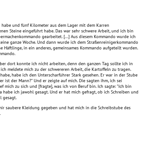
n habe und fünf Kilometer aus dem Lager mit dem Karren
en Steine eingeführt habe. Das war sehr schwere Arbeit, und ich bin
aubermachenkommando gearbeitet. [...] Aus diesem Kommando wurde ich
e], keine ganze Woche. Und dann wurde ich dem Straßenreinigerkommando
sche Häftlinge, in ein anderes, gemeinsames Kommando aufgeteilt wurden.
ommando.
Aber dort konnte ich nicht arbeiten, denn den ganzen Tag sollte ich in
ch meldete mich zu der schwereren Arbeit, die Kartoffeln zu tragen.
n habe, habe ich den Unterscharführer Stark gesehen. Er war in der Stube
r ist der Mann?" Und er zeigte auf mich. Die sagten ihm, ich sei
f mich zu sich und [fragte], was ich von Beruf bin. Ich sagte: "Ich bin
Da habe ich jawohl gesagt. Und er hat mich gefragt, ob ich Schreiben und
l gesagt.
 mir saubere Kleidung gegeben und hat mich in die Schreibstube des
.