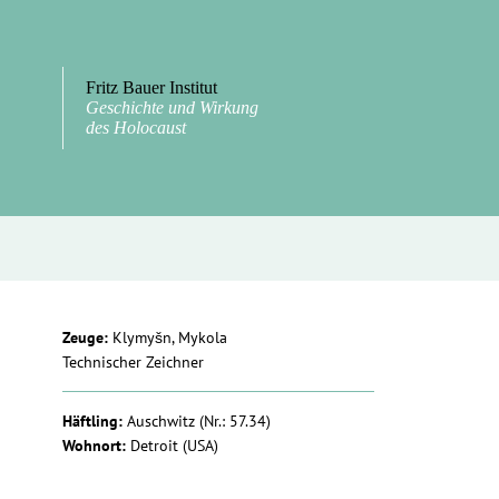
Fritz Bauer Institut
Geschichte und Wirkung
des Holocaust
Zeuge:
Klymyšn, Mykola
Technischer Zeichner
Häftling:
Auschwitz
(Nr.: 57.34)
Wohnort:
Detroit (USA)