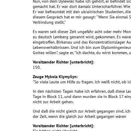
Nun, von dem Dylewski habe ich gehört, er befindet si
gemacht hat. Er war dort damals Unterscharführer. Wie i
Er war befreundet mit den ukrainischen Studenten, die 
diesem Gespräch hat er mir gesagt: "Wenn Sie einmal Sc
Verbindung stellt."
Es waren seit dieser Zeit ungefähr acht oder mehr Mon
zu deutsch Lemberg genannt wird, gekommen. Es waren 
eingetroffen. Birkenau und das Konzentrationslager Au
Lebensverhältnissen. Und ich bin zum Diplomingenieur
Gottes willen", sagte er, "ich dachte, du wirst kommen,
Vorsitzender Richter [unterbricht]:
150.
Zeuge Mykola Klymyšyn:
"So viele Leute um Hilfe zu fragen. Ich weiß nicht, ob i
In den nächsten Tagen habe ich erfahren, daß diese Le
Tage in Block 11, und dann wurden sie in Block 17 ein
nicht zur Arbeit gehen.
Und daß die nicht gleich zur Arbeit gegangen sind, ich
der Zeit, wenn die gleich zur Arbeit gegangen wären
Vorsitzender Richter [unterbricht]: