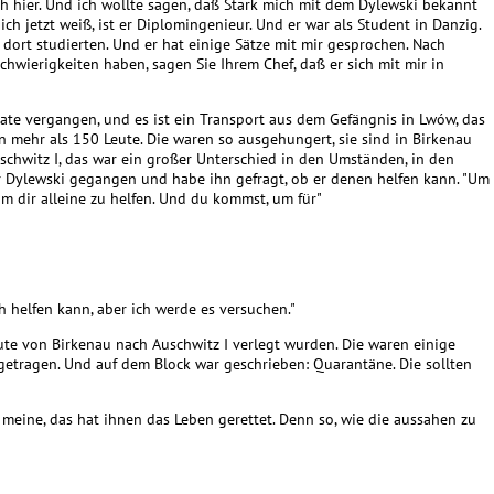
ch hier. Und ich wollte sagen, daß Stark mich mit dem Dylewski bekannt
ch jetzt weiß, ist er Diplomingenieur. Und er war als Student in Danzig.
dort studierten. Und er hat einige Sätze mit mir gesprochen. Nach
hwierigkeiten haben, sagen Sie Ihrem Chef, daß er sich mit mir in
ate vergangen, und es ist ein Transport aus dem Gefängnis in Lwów, das
mehr als 150 Leute. Die waren so ausgehungert, sie sind in Birkenau
schwitz I, das war ein großer Unterschied in den Umständen, in den
 Dylewski gegangen und habe ihn gefragt, ob er denen helfen kann. "Um
 um dir alleine zu helfen. Und du kommst, um für"
ch helfen kann, aber ich werde es versuchen."
ute von Birkenau nach Auschwitz I verlegt wurden. Die waren einige
getragen. Und auf dem Block war geschrieben: Quarantäne. Die sollten
 meine, das hat ihnen das Leben gerettet. Denn so, wie die aussahen zu