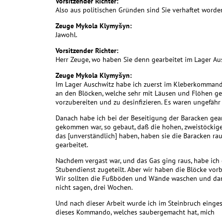
Vorsitzender Richter:
Also aus politischen Gründen sind Sie verhaftet word
Zeuge Mykola Klymyšyn:
Jawohl.
Vorsitzender Richter:
Herr Zeuge, wo haben Sie denn gearbeitet im Lager Au
Zeuge Mykola Klymyšyn:
Im Lager Auschwitz habe ich zuerst im Kleberkommand
an den Blöcken, welche sehr mit Läusen und Flöhen gef
vorzubereiten und zu desinfizieren. Es waren ungefähr
Danach habe ich bei der Beseitigung der Baracken gear
gekommen war, so gebaut, daß die hohen, zweistöckig
das [unverständlich] haben, haben sie die Baracken ra
gearbeitet.
Nachdem vergast war, und das Gas ging raus, habe ich
Stubendienst zugeteilt. Aber wir haben die Blöcke vorber
Wir sollten die Fußböden und Wände waschen und dann 
nicht sagen, drei Wochen.
Und nach dieser Arbeit wurde ich im Steinbruch einge
dieses Kommando, welches saubergemacht hat, mich