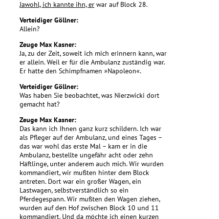
Jawohl, ich kannte ihn, er
war auf Block 28.
Verteidiger Göllner:
Allein?
Zeuge Max Kasner:
Ja, zu der Zeit, soweit ich mich erinnern kann, war
er allein. Weil er für die Ambulanz zuständig war.
Er hatte den Schimpfnamen »Napoleon«.
Verteidiger Göllner:
Was haben Sie beobachtet, was Nierzwicki dort
gemacht hat?
Zeuge Max Kasner:
Das kann ich Ihnen ganz kurz schildern. Ich war
als Pfleger auf der Ambulanz, und eines Tages –
das war wohl das erste Mal – kam er in die
Ambulanz, bestellte ungefähr acht oder zehn
Häftlinge, unter anderem auch mich. Wir wurden
kommandiert, wir mußten hinter dem Block
antreten. Dort war ein großer Wagen, ein
Lastwagen, selbstverständlich so ein
Pferdegespann. Wir mußten den Wagen ziehen,
wurden auf den Hof zwischen Block 10 und 11
kommandiert. Und da möchte ich einen kurzen