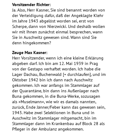
Vorsitzender Richter:
Ja. Also, Herr Kasner, Sie sind benannt worden von
der Verteidigung dafür, daß der Angeklagte Klehr
im Jahre 1943 abgelöst worden sei, erst von
Scherpe, dann von Nierzwicki. Und deshalb wollen
wir mit Ihnen zunächst einmal besprechen, wann
Sie in Auschwitz gewesen sind. Wann sind Sie
denn hingekommen?
Zeuge Max Kasner:
Herr Vorsitzender, wenn ich eine kleine Erklärung
abgeben darf. Ich bin am 12. Mai 1939 in Prag
von der Gestapo verhaftet worden. Ich habe die
Lager Dachau, Buchenwald [+ durchlaufen], und im
Oktober 1942 bin ich dann nach Auschwitz
gekommen. Ich war anfangs im Stammlager auf
der Quarantäne, bin dann ins Außenlager nach
Buna gekommen, in die Buna-Werke, sozusagen
als »Muselmann«, wie wir es damals nannten,
zurück, Ende Jänner/Feber kann das gewesen sein,
1943. Habe zwei Selektionen in Buna und in
Auschwitz im Stammlager mitgemacht, bin im
Stammlager dann im Krankenbau auf Block 28 als
Pfleger in der Ambulanz angekommen.