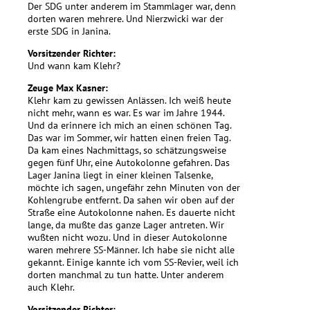
Der SDG unter anderem im Stammlager war, denn
dorten waren mehrere. Und Nierzwicki war der
erste SDG in Janina.
Vorsitzender Richter:
Und wann kam Klehr?
Zeuge Max Kasner:
Klehr kam zu gewissen Anlässen. Ich weiß heute
nicht mehr, wann es war. Es war im Jahre 1944.
Und da erinnere ich mich an einen schönen Tag.
Das war im Sommer, wir hatten einen freien Tag.
Da kam eines Nachmittags, so schätzungsweise
gegen fünf Uhr, eine Autokolonne gefahren. Das
Lager Janina liegt in einer kleinen Talsenke,
möchte ich sagen, ungefähr zehn Minuten von der
Kohlengrube entfernt. Da sahen wir oben auf der
Straße eine Autokolonne nahen. Es dauerte nicht
lange, da mußte das ganze Lager antreten. Wir
wußten nicht wozu. Und in dieser Autokolonne
waren mehrere SS-Männer. Ich habe sie nicht alle
gekannt. Einige kannte ich vom SS-Revier, weil ich
dorten manchmal zu tun hatte. Unter anderem
auch Klehr.
Vorsitzender Richter: