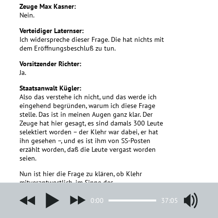
Zeuge Max Kasner:
Nein.
Verteidiger Laternser:
Ich widerspreche dieser Frage. Die hat nichts mit
dem Eröffnungsbeschluß zu tun.
Vorsitzender Richter:
Ja.
Staatsanwalt Kügler:
Also das verstehe ich nicht, und das werde ich
eingehend begründen, warum ich diese Frage
stelle. Das ist in meinen Augen ganz klar. Der
Zeuge hat hier gesagt, es sind damals 300 Leute
selektiert worden – der Klehr war dabei, er hat
ihn gesehen –, und es ist ihm von SS-Posten
erzählt worden, daß die Leute vergast worden
seien.
Nun ist hier die Frage zu klären, ob Klehr
mitverantwortlich, im Sinne des
Eröffnungsbeschlusses, bei dieser Selektion
mitgewirkt hat. Und es ist auch zu klären, welche
0:00
37:05
Beweismittel dafür da sind, ob die Leute
tatsächlich umgekommen sind. Wenn der Zeuge