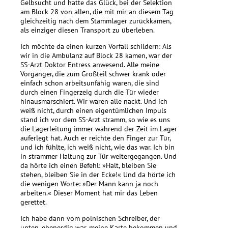
Gelbsucht und hatte das Glück, bei der Selektion
am Block 28 von allen, die mit mir an diesem Tag
gleichzeitig nach dem Stammlager zurückkamen,
als einziger diesen Transport zu überleben.
Ich möchte da einen kurzen Vorfall schildern: Als
wir in die Ambulanz auf Block 28 kamen, war der
SS-Arzt Doktor Entress anwesend. Alle meine
Vorgänger, die zum Großteil schwer krank oder
einfach schon arbeitsunfähig waren, die sind
durch einen Fingerzeig durch die Tür wieder
hinausmarschiert. Wir waren alle nackt. Und ich
weiß nicht, durch einen eigentümlichen Impuls
stand ich vor dem SS-Arzt stramm, so wie es uns
die Lagerleitung immer während der Zeit im Lager
auferlegt hat. Auch er reichte den Finger zur Tür,
und ich fühlte, ich weiß nicht, wie das war. Ich bin
in strammer Haltung zur Tür weitergegangen. Und
da hörte ich einen Befehl: »Halt, bleiben Sie
stehen, bleiben Sie in der Ecke!« Und da hörte ich
die wenigen Worte: »Der Mann kann ja noch
arbeiten.« Dieser Moment hat mir das Leben
gerettet.
Ich habe dann vom polnischen Schreiber, der
unten, ebenerdig war, meine Karte bekommen und