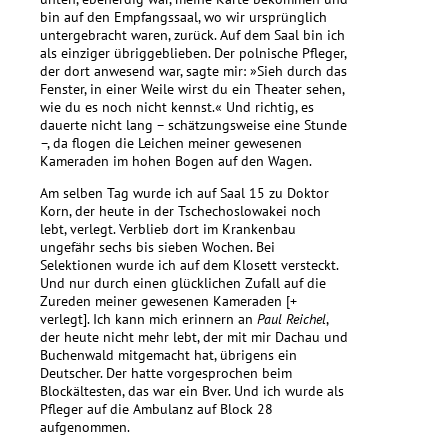
bin auf den Empfangssaal, wo wir ursprünglich
untergebracht waren, zurück. Auf dem Saal bin ich
als einziger übriggeblieben. Der polnische Pfleger,
der dort anwesend war, sagte mir: »Sieh durch das
Fenster, in einer Weile wirst du ein Theater sehen,
wie du es noch nicht kennst.« Und richtig, es
dauerte nicht lang – schätzungsweise eine Stunde
–, da flogen die Leichen meiner gewesenen
Kameraden im hohen Bogen auf den Wagen.
Am selben Tag wurde ich auf Saal 15 zu Doktor
Korn, der heute in der Tschechoslowakei noch
lebt, verlegt. Verblieb dort im Krankenbau
ungefähr sechs bis sieben Wochen. Bei
Selektionen wurde ich auf dem Klosett versteckt.
Und nur durch einen glücklichen Zufall auf die
Zureden meiner gewesenen Kameraden [+
verlegt]. Ich kann mich erinnern an
Paul Reichel
,
der heute nicht mehr lebt, der mit mir Dachau und
Buchenwald mitgemacht hat, übrigens ein
Deutscher. Der hatte vorgesprochen beim
Blockältesten, das war ein Bver. Und ich wurde als
Pfleger auf die Ambulanz auf Block 28
aufgenommen.