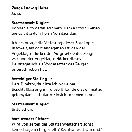
Zeuge Ludwig Holze:
Ja, ja.
Staatsanwalt Kügler:
Können sich daran erinnern. Danke schön. Geben
Sie es bitte dem Herrn Vorsitzenden.
Ich beantrage die Verlesung dieser Fotokopie
insoweit, als dort angegeben ist, daß der
Angeklagte Höcker der Vorgesetzte des Zeugen
war und der Angeklagte Höcker dieses
Heiratsgesuch als Vorgesetzter des Zeugen
unterschrieben hat.
Verteidiger Stolting II:
Herr Direktor, da bitte ich, vor einer
Beschlußfassung mir diese Urkunde erst einmal zu
geben, damit ich darin Einsicht nehmen kann.
Staatsanwalt Kügler:
Bitte schön.
Vorsitzender Richter:
Wird von seiten der Staatsanwaltschaft sonst
keine Frage mehr gestellt? Rechtsanwalt Ormond?