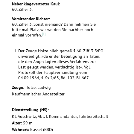
Nebenklagevertreter Kaul:
60, Ziffer 3.
Vorsitzender Richter:
60, Ziffer 3. Sonst niemand? Dann nehmen Sie
bitte mal Platz, wir werden Sie nachher noch
[1]
einmal vorrufen.
Der Zeuge Holze blieb gemäß § 60, Ziff. 3 StPO
unvereidigt, »da er der Beteiligung an Taten,
die den Angeklagten dieses Verfahrens zur
Last gelegt werden, verdächtig ist«. Vgl.
Protokoll der Hauptverhandlung vom
04.09.1964, 4 Ks 2/63, Bd. 102, Bl. 667.
Zeuge:
Holze, Ludwig
Kaufmännischer Angestellter
Dienststellung (NS):
KL Auschwitz, Abt. I: Kommandantur, Fahrbereitschaft
Alter:
59 m
Wohnort:
Kassel (BRD)