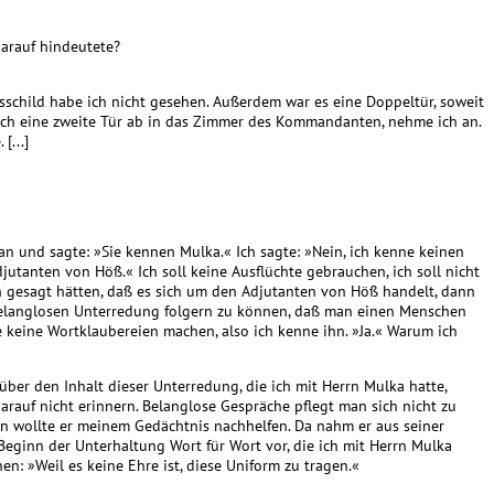
darauf hindeutete?
schild habe ich nicht gesehen. Außerdem war es eine Doppeltür, soweit
ch eine zweite Tür ab in das Zimmer des Kommandanten, nehme ich an.
[...]
an und sagte: »Sie kennen Mulka.« Ich sagte: »Nein, ich kenne keinen
utanten von Höß.« Ich soll keine Ausflüchte gebrauchen, ich soll nicht
ch gesagt hätten, daß es sich um den Adjutanten von Höß handelt, dann
 belanglosen Unterredung folgern zu können, daß man einen Menschen
e keine Wortklaubereien machen, also ich kenne ihn. »Ja.« Warum ich
m über den Inhalt dieser Unterredung, die ich mit Herrn Mulka hatte,
arauf nicht erinnern. Belanglose Gespräche pflegt man sich nicht zu
nn wollte er meinem Gedächtnis nachhelfen. Da nahm er aus seiner
eginn der Unterhaltung Wort für Wort vor, die ich mit Herrn Mulka
n: »Weil es keine Ehre ist, diese Uniform zu tragen.«