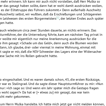
mehr erinnern. Ich kann mir auch nicht vorstellen, daß Herr Mulka so
er das gesagt haben sollte, dann hat er wohl damit ausdrücken wollen,
ie es der Elitetruppe des Führers zukommt.« Denn außerhalb Auschwitz
n Auschwitz selbst, wir wußten, daß da Erschießungen und Schlägereien
[1]
m Leidwesen des ersten Bürgermeisters
, der letzten Endes auch später
en hatte.
 auch wiederum circa zwei Stunden dauerte, an nichts erinnern. Das
tsturmführer, der die Unterredung führte, kam am nächsten Tag privat in
 wollte mir eigentlich nur meine Anerkennung ausdrücken für die
abe ihm gesagt: »Schade um das Geld«, denn auch die Blumen würden
dann, ich glaube, drei- oder viermal in meine Wohnung, einmal mit
it sagte er mir, daß die NSV-Schwester des Lagers eine der Widersacher
iese Sache mit ins Rollen gebracht hätte.
dio eingeschaltet. Und es waren damals schon, 43, die ersten Rückzüge,
er war es Stalingrad. Und da sagte dieser Hauptsturmführer zu mir: »Nun
 nur: »Ich sage so: Und wenn ein Jahr später mich die Gestapo fragen
 wohl sagen?« Da hat er [+ etwas zu] mir gesagt, das war kein
nicht mehr gekommen.
h um Herrn Mulka handelte. Ich hätte mich jetzt gar nicht melden können,