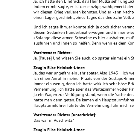
Ja, ich hatte den Eindruck, daß Herr Mulka sehr unglüc
indem er mir sagte, er ist der einzige, wohlgemerkt der 
wir diesen Krieg verlieren könnten. Und er kann Nächte
einen Lager geschieht, eines Tages das deutsche Volk
Und ich sagte ihm, er könnte sich ja doch sicher veränd
diesen Gedanken hundertmal erwogen und immer wieder 
»Solange diese armen Schweine es hier aushalten, muß 
ausführen und ihnen so helfen. Denn wenn es dem Komm
Vorsitzender Richter:
Ja. [Pause] Und wissen Sie auch, ob später einmal ein
Zeugin Elise Heinisch-Utner:
Ja, das war ungefähr ein Jahr später. Also 1943 – ich 
ich einen Anruf in meiner Praxis von der Gestapo-Inne
immer ein wenig, denn ich hatte wirklich sehr böse E
Vernehmung. Ich hatte aber das Wartezimmer voller Pa
ja ein Wagen zur Verfügung stand, wenn die Sache der
hatte man dann getan. Da kamen ein Hauptsturmführer
Hauptsturmführer führte die Vernehmung, fuhr mich se
Vorsitzender Richter [unterbricht]:
Das war in Auschwitz?
Zeugin Elise Heinisch-Utner: