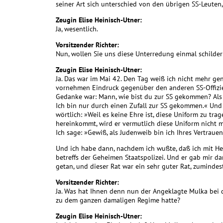
seiner Art sich unterschied von den übrigen SS-Leuten,
Zeugin Elise Heinisch-Utner:
Ja, wesentlich.
Vorsitzender Richter:
Nun, wollen Sie uns diese Unterredung einmal schilde
Zeugin Elise Heinisch-Utner:
Ja. Das war im Mai 42. Den Tag weiß ich nicht mehr gen
vornehmen Eindruck gegenüber den anderen SS-Offizie
Gedanke war: Mann, wie bist du zur SS gekommen? Als 
Ich bin nur durch einen Zufall zur SS gekommen.« Un
wörtlich: »Weil es keine Ehre ist, diese Uniform zu trag
hereinkommt, wird er vermutlich diese Uniform nicht m
Ich sage: »Gewiß, als Judenweib bin ich Ihres Vertraue
Und ich habe dann, nachdem ich wußte, daß ich mit H
betreffs der Geheimen Staatspolizei. Und er gab mir d
getan, und dieser Rat war ein sehr guter Rat, zumindes
Vorsitzender Richter:
Ja. Was hat Ihnen denn nun der Angeklagte Mulka bei d
zu dem ganzen damaligen Regime hatte?
Zeugin Elise Heinisch-Utner: