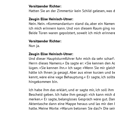
Vorsitzender Richter:
Hatten Sie an der Zimmertür kein Schild gelesen, was 
Zeugin Elise Heinisch-Utner:
Nein. Nein. »Kommandantur« stand da, aber ein Namens
ich mich erinnern kann. Und von diesem Raum ging no
Beide Türen waren gepolstert, soweit ich mich erinnere. 
Vorsitzender Richter:
Nun ja.
Zeugin Elise Heinisch-Utner:
Und dieser Hauptsturmführer fuhr mich da sehr scharf 
Herrn dieses Namens.« Da sagte er: »Sie kennen den Adj
lügen. »Sie kennen ihn.« Ich sage: »Wenn Sie mir glei
hätte ich Ihnen ja gesagt. Aber aus einer kurzen und
kennt, wäre eine vage Behauptung.« Er sagte, ich sollt
hingekommen bin.
Ich habe ihm das erklärt, und er sagte mir, ich soll ih
Bescheid geben. Ich habe ihm gesagt: »Ich kann mich d
merken.« Er sagte, belangloses Gespräch wäre gut. Da
Aktentasche dann eine Mappe heraus und las mir den B
hatte. Meine Worte: »Warum betonen Sie das?« Die seine