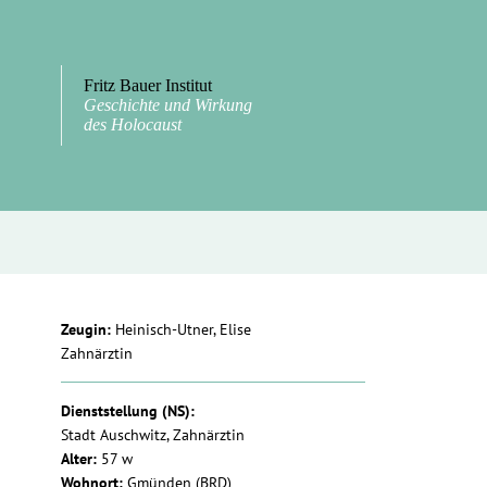
Fritz Bauer Institut
Geschichte und Wirkung
des Holocaust
Zeugin:
Heinisch-Utner, Elise
Zahnärztin
Dienststellung (NS):
Stadt Auschwitz, Zahnärztin
Alter:
57 w
Wohnort:
Gmünden (BRD)