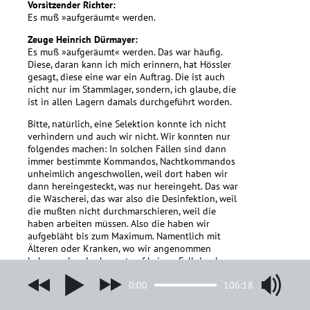
Vorsitzender Richter:
Es muß »aufgeräumt« werden.
Zeuge Heinrich Dürmayer:
Es muß »aufgeräumt« werden. Das war häufig.
Diese, daran kann ich mich erinnern, hat Hössler
gesagt, diese eine war ein Auftrag. Die ist auch
nicht nur im Stammlager, sondern, ich glaube, die
ist in allen Lagern damals durchgeführt worden.
Bitte, natürlich, eine Selektion konnte ich nicht
verhindern und auch wir nicht. Wir konnten nur
folgendes machen: In solchen Fällen sind dann
immer bestimmte Kommandos, Nachtkommandos
unheimlich angeschwollen, weil dort haben wir
dann hereingesteckt, was nur hereingeht. Das war
die Wäscherei, das war also die Desinfektion, weil
die mußten nicht durchmarschieren, weil die
haben arbeiten müssen. Also die haben wir
aufgebläht bis zum Maximum. Namentlich mit
Älteren oder Kranken, wo wir angenommen
haben, »also der kommt auf keinen Fall durch«,
und wo es aber uns irgendwie wertvoll erschien,
0:00
106:18
dem Mann zu helfen. Allen konnte man nicht
helfen.