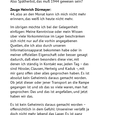
Also Spätherbst, das muß 1944 gewesen sein?
Zeuge Heinrich Dürmayer:
44, also an den Monat kann ich mich nicht mehr
erinnern, das weiß ich heute nicht mehr.
Im übrigen möchte ich bei der Gelegenheit
einfügen: Meine Kenntnisse oder mein Wissen
über viele Vorkommnisse im Lager beschränken
sich nicht nur auf die vorhin angegebenen
Quellen, die ich also durch unseren
Informationsapparat bekommen habe oder in
meiner offiziellen Eigenschaft oder besser gesagt
dadurch, daß eben besonders diese vier, mit
denen ich ständig in Kontakt war, jeden Tag – das
sind Hössler, Clausen, Hertwig und Kaduk –, mit
mir ganz offen über alles gesprochen haben. Es ist
absolut kein Geheimnis daraus gemacht worden.
Ob jetzt dieser oder jener Transport an die Rampe
gegangen ist und ob das so viele waren, man hat
gesprochen: Das und das ist angefallen, und jetzt
haben wir das.
Es ist kein Geheimnis daraus gemacht worden –
offensichtlich in dem Gefühl: Unsereiner verläßt ja
doch nicht mehr lebend das Lager. Es ist ganz