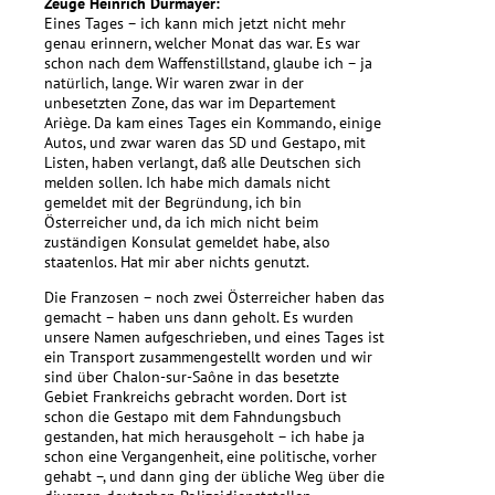
Zeuge Heinrich Dürmayer:
Eines Tages – ich kann mich jetzt nicht mehr
genau erinnern, welcher Monat das war. Es war
schon nach dem Waffenstillstand, glaube ich – ja
natürlich, lange. Wir waren zwar in der
unbesetzten Zone, das war im Departement
Ariège. Da kam eines Tages ein Kommando, einige
Autos, und zwar waren das SD und Gestapo, mit
Listen, haben verlangt, daß alle Deutschen sich
melden sollen. Ich habe mich damals nicht
gemeldet mit der Begründung, ich bin
Österreicher und, da ich mich nicht beim
zuständigen Konsulat gemeldet habe, also
staatenlos. Hat mir aber nichts genutzt.
Die Franzosen – noch zwei Österreicher haben das
gemacht – haben uns dann geholt. Es wurden
unsere Namen aufgeschrieben, und eines Tages ist
ein Transport zusammengestellt worden und wir
sind über Chalon-sur-Saône in das besetzte
Gebiet Frankreichs gebracht worden. Dort ist
schon die Gestapo mit dem Fahndungsbuch
gestanden, hat mich herausgeholt – ich habe ja
schon eine Vergangenheit, eine politische, vorher
gehabt –, und dann ging der übliche Weg über die