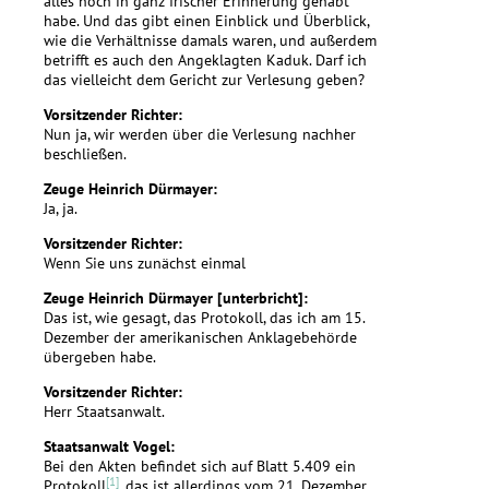
alles noch in ganz frischer Erinnerung gehabt
habe. Und das gibt einen Einblick und Überblick,
wie die Verhältnisse damals waren, und außerdem
betrifft es auch den Angeklagten Kaduk. Darf ich
das vielleicht dem Gericht zur Verlesung geben?
Vorsitzender Richter:
Nun ja, wir werden über die Verlesung nachher
beschließen.
Zeuge Heinrich Dürmayer:
Ja, ja.
Vorsitzender Richter:
Wenn Sie uns zunächst einmal
Zeuge Heinrich Dürmayer [unterbricht]:
Das ist, wie gesagt, das Protokoll, das ich am 15.
Dezember der amerikanischen Anklagebehörde
übergeben habe.
Vorsitzender Richter:
Herr Staatsanwalt.
Staatsanwalt Vogel:
Bei den Akten befindet sich auf Blatt 5.409 ein
[1]
Protokoll
, das ist allerdings vom 21. Dezember