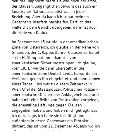
den drei Rapportführern. Da war noch der erste,
der Clausen, umgänglicher, obwohl das auch ein
fanatischer Nationalsozialist war, in jeder
Beziehung. Aber da kann ich sogar meinem
Gedächtnis insofern nachhelfen. Darf ich das
vielleicht dem Gericht übergeben, darin ist auch
die Rede von Kaduk.
Im Spätsommer 45 wurde in der amerikanischen
Zone von Österreich, ich glaube, in der Nähe von
Gmunden, der 1. Rapportführer Clausen verhaftet
– ein Häftling hat ihn erkannt – von
amerikanischen Sicherungstruppen, ich glaube,
vom CIC. Er wurde dann überstellt in die
amerikanische Zone Deutschlands. Es wurde ein
Verfahren gegen ihn eingeleitet, und dann kamen
eines Tages – ich war zu diesem Zeitpunkt in
Wien Chef der Staatspolizei, Politischen Polizei –
amerikanische Offiziere der Anklagebehörde und
haben mir eine Reihe von Protokollen vorgelegt,
die ehemalige Häftlinge gegen Clausen
abgegeben haben, und haben mich gefragt, was
ich dazu sage. Ich habe sie bestätigt und
außerdem in deren Gegenwart ein Protokoll
diktiert, das ist vom 21. Dezember 45, also wo ich