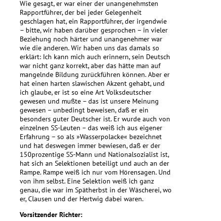
Wie gesagt, er war einer der unangenehmsten
Rapportführer, der bei jeder Gelegenheit
geschlagen hat, ein Rapportführer, der irgendwie
– bitte, wir haben darüber gesprochen – in vieler
Beziehung noch härter und unangenehmer war
wie die anderen. Wir haben uns das damals so
erklärt: Ich kann mich auch erinnern, sein Deutsch
war nicht ganz korrekt, aber das hätte man auf
mangelnde Bildung zurückführen können. Aber er
hat einen harten slawischen Akzent gehabt, und
ich glaube, er ist so eine Art Volksdeutscher
gewesen und mußte – das ist unsere Meinung
gewesen – unbedingt beweisen, daß er ein
besonders guter Deutscher ist. Er wurde auch von
einzelnen SS-Leuten – das weiß ich aus eigener
Erfahrung – so als »Wasserpolacke« bezeichnet
und hat deswegen immer bewiesen, daß er der
150prozentige SS-Mann und Nationalsozialist ist,
hat sich an Selektionen beteiligt und auch an der
Rampe. Rampe weiß ich nur vom Hörensagen. Und
von ihm selbst. Eine Selektion weiß ich ganz
genau, die war im Spätherbst in der Wäscherei, wo
er, Clausen und der Hertwig dabei waren.
Vorsitzender Richter: