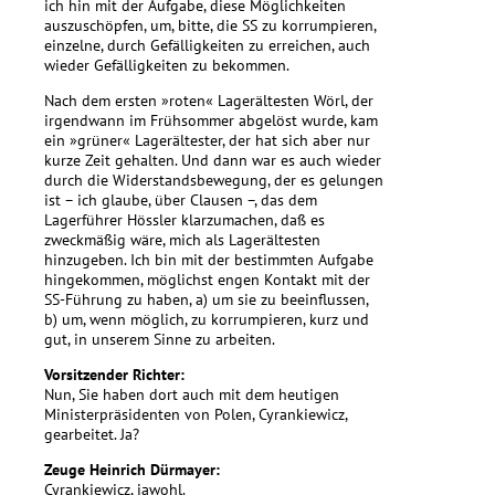
ich hin mit der Aufgabe, diese Möglichkeiten
auszuschöpfen, um, bitte, die SS zu korrumpieren,
einzelne, durch Gefälligkeiten zu erreichen, auch
wieder Gefälligkeiten zu bekommen.
Nach dem ersten »roten« Lagerältesten Wörl, der
irgendwann im Frühsommer abgelöst wurde, kam
ein »grüner« Lagerältester, der hat sich aber nur
kurze Zeit gehalten. Und dann war es auch wieder
durch die Widerstandsbewegung, der es gelungen
ist – ich glaube, über Clausen –, das dem
Lagerführer Hössler klarzumachen, daß es
zweckmäßig wäre, mich als Lagerältesten
hinzugeben. Ich bin mit der bestimmten Aufgabe
hingekommen, möglichst engen Kontakt mit der
SS-Führung zu haben, a) um sie zu beeinflussen,
b) um, wenn möglich, zu korrumpieren, kurz und
gut, in unserem Sinne zu arbeiten.
Vorsitzender Richter:
Nun, Sie haben dort auch mit dem heutigen
Ministerpräsidenten von Polen, Cyrankiewicz,
gearbeitet. Ja?
Zeuge Heinrich Dürmayer:
Cyrankiewicz, jawohl.