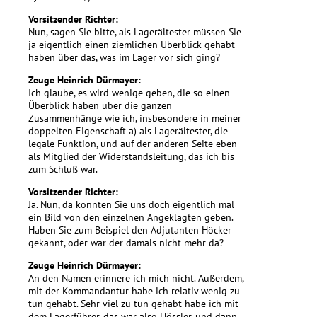
Vorsitzender Richter:
Nun, sagen Sie bitte, als Lagerältester müssen Sie
ja eigentlich einen ziemlichen Überblick gehabt
haben über das, was im Lager vor sich ging?
Zeuge Heinrich Dürmayer:
Ich glaube, es wird wenige geben, die so einen
Überblick haben über die ganzen
Zusammenhänge wie ich, insbesondere in meiner
doppelten Eigenschaft a) als Lagerältester, die
legale Funktion, und auf der anderen Seite eben
als Mitglied der Widerstandsleitung, das ich bis
zum Schluß war.
Vorsitzender Richter:
Ja. Nun, da könnten Sie uns doch eigentlich mal
ein Bild von den einzelnen Angeklagten geben.
Haben Sie zum Beispiel den Adjutanten Höcker
gekannt, oder war der damals nicht mehr da?
Zeuge Heinrich Dürmayer:
An den Namen erinnere ich mich nicht. Außerdem,
mit der Kommandantur habe ich relativ wenig zu
tun gehabt. Sehr viel zu tun gehabt habe ich mit
dem Lagerführer, das war also Hössler, und dann