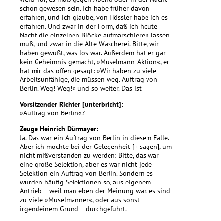
schon gewesen sein. Ich habe früher davon
erfahren, und ich glaube, von Hössler habe ich es
erfahren. Und zwar in der Form, daß ich heute
Nacht die einzelnen Blöcke aufmarschieren lassen
muß, und zwar in die Alte Wäscherei. Bitte, wir
haben gewußt, was los war. Außerdem hat er gar
kein Geheimnis gemacht, »Muselmann-Aktion«, er
hat mir das offen gesagt: »Wir haben zu viele
Arbeitsunfähige, die müssen weg. Auftrag von
Berlin. Weg! Weg!« und so weiter. Das ist
Vorsitzender Richter [unterbricht]:
»Auftrag von Berlin«?
Zeuge Heinrich Dürmayer:
Ja. Das war ein Auftrag von Berlin in diesem Falle.
Aber ich möchte bei der Gelegenheit [+ sagen], um
nicht mißverstanden zu werden: Bitte, das war
eine große Selektion, aber es war nicht jede
Selektion ein Auftrag von Berlin. Sondern es
wurden häufig Selektionen so, aus eigenem
Antrieb – weil man eben der Meinung war, es sind
zu viele »Muselmänner«, oder aus sonst
irgendeinem Grund – durchgeführt.