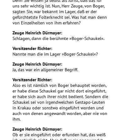
Denn Sie wissen ja selbst als Jurist, daß das für
uns sehr wichtig ist. Nun, Herr Zeuge, von Boger,
sagten Sie, war bekannt im Lager, daß er der
gefürchtetste Folterknecht sei. Was hat man denn
von Einzelheiten von ihm erfahren?
Zeuge Heinrich Dürmayer:
Schlagen, dann die berühmte »Boger-Schaukel«.
Vorsitzender Richter:
Nannte man die im Lager »Boger-Schaukel«?
Zeuge Heinrich Dürmayer:
Ja, das war ein allgemeiner Begriff.
Vorsitzender Richter:
Also es ist nämlich von Boger behauptet worden,
er habe diese Schaukel gar nicht dort eingeführt,
er habe sich auch ihrer nicht bedient. Sondern die
Schaukel sei von irgendwelchen Gestapo-Leuten
in Krakau oder sonstwo eingeführt worden und
auch von denen angewandt worden, aber nie von
ihm.
Zeuge Heinrich Dürmayer:
Ob er sie eingeführt oder erfunden hat, das weiß