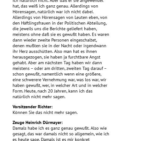
ich natürlich nicht. Aber daß er sie angewendet
hat, das weiß ich ganz genau. Allerdings von
Hörensagen, natürlich war ich nicht dabei.
Allerdings von Hörensagen von Leuten eben, von
den Häftlingsfrauen in der Politischen Abteilung,
die jeweils uns die Berichte geliefert haben,
meistens ohne daß sie es gewußt haben. Es waren
dann wieder zweite Personen eingeschaltet,
denen mußten sie in der Nacht oder irgendwann
ihr Herz ausschütten. Also man hat es ihnen
herausgezogen, sie haben ja furchtbare Angst
gehabt. Aber am nächsten Tag haben wir dann
meistens – oder am dritten, zweiten Tag darauf –
schon gewußt, namentlich wenn eine größere,
eine schwerere Vernehmung war, was los war, wir
haben gewußt, wer, in welcher Art und in welcher
Form. Heute, nach 20 Jahren, kann ich das
natürlich nicht mehr sagen.
Vorsitzender Richter:
Können Sie das nicht mehr sagen.
Zeuge Heinrich Dürmayer:
Damals habe ich es ganz genau gewußt. Also wie
gesagt, das war damals nicht so allgemein, wie ich
es heute sage. Damals ist es mir konkret