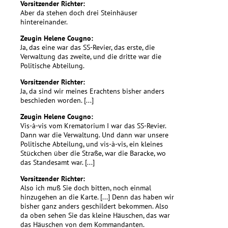
Vorsitzender Richter:
Aber da stehen doch drei Steinhäuser
hintereinander.
Zeugin Helene Cougno:
Ja, das eine war das SS-Revier, das erste, die
Verwaltung das zweite, und die dritte war die
Politische Abteilung.
Vorsitzender Richter:
Ja, da sind wir meines Erachtens bisher anders
beschieden worden. [...]
Zeugin Helene Cougno:
Vis-à-vis vom Krematorium I war das SS-Revier.
Dann war die Verwaltung. Und dann war unsere
Politische Abteilung, und vis-à-vis, ein kleines
Stückchen über die Straße, war die Baracke, wo
das Standesamt war. [...]
Vorsitzender Richter:
Also ich muß Sie doch bitten, noch einmal
hinzugehen an die Karte. [...] Denn das haben wir
bisher ganz anders geschildert bekommen. Also
da oben sehen Sie das kleine Häuschen, das war
das Häuschen von dem Kommandanten.