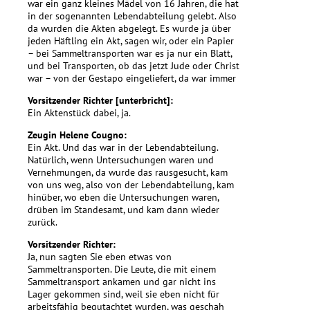
war ein ganz kleines Mädel von 16 Jahren, die hat
in der sogenannten Lebendabteilung gelebt. Also
da wurden die Akten abgelegt. Es wurde ja über
jeden Häftling ein Akt, sagen wir, oder ein Papier
– bei Sammeltransporten war es ja nur ein Blatt,
und bei Transporten, ob das jetzt Jude oder Christ
war – von der Gestapo eingeliefert, da war immer
Vorsitzender Richter [unterbricht]:
Ein Aktenstück dabei, ja.
Zeugin Helene Cougno:
Ein Akt. Und das war in der Lebendabteilung.
Natürlich, wenn Untersuchungen waren und
Vernehmungen, da wurde das rausgesucht, kam
von uns weg, also von der Lebendabteilung, kam
hinüber, wo eben die Untersuchungen waren,
drüben im Standesamt, und kam dann wieder
zurück.
Vorsitzender Richter:
Ja, nun sagten Sie eben etwas von
Sammeltransporten. Die Leute, die mit einem
Sammeltransport ankamen und gar nicht ins
Lager gekommen sind, weil sie eben nicht für
arbeitsfähig begutachtet wurden, was geschah