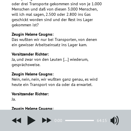
oder drei Transporte gekommen sind von je 1.000
Menschen und daß von diesen 3.000 Menschen,
will ich mal sagen, 2.500 oder 2.800 ins Gas
geschickt worden sind und der Rest ins Lager
gekommen ist?
Zeugin Helene Cougno:
Das wußten wir nur bei Transporten, von denen
ein gewisser Arbeitseinsatz ins Lager kam.
Vorsitzender Richter:
Ja, und zwar von den Leuten [...] wiederum,
gesprächsweise.
Zeugin Helene Cougno:
Nein, nein, nein, wir wußten ganz genau, es wird
heute ein Transport von da oder da erwartet.
Vorsitzender Richter:
Ja.
Zeugin Helene Cougno:
Natürlich, und dann wußten wir, ungefähr war es
immer die gleiche Zahl.
0:00
64:15
Vorsitzender Richter: