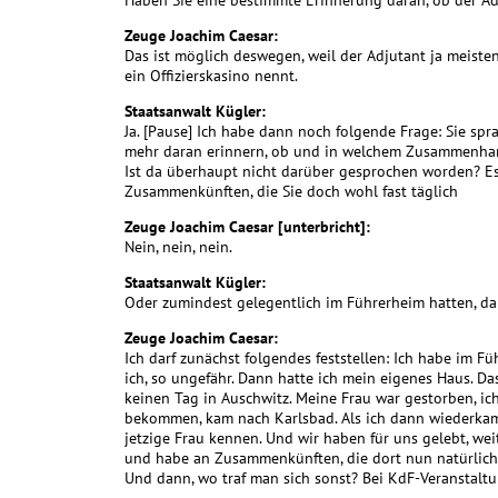
Haben Sie eine bestimmte Erinnerung daran, ob der Adj
Zeuge Joachim Caesar:
Das ist möglich deswegen, weil der Adjutant ja meisten
ein Offizierskasino nennt.
Staatsanwalt Kügler:
Ja. [Pause] Ich habe dann noch folgende Frage: Sie sp
mehr daran erinnern, ob und in welchem Zusammenhan
Ist da überhaupt nicht darüber gesprochen worden? Es i
Zusammenkünften, die Sie doch wohl fast täglich
Zeuge Joachim Caesar [unterbricht]:
Nein, nein, nein.
Staatsanwalt Kügler:
Oder zumindest gelegentlich im Führerheim hatten, d
Zeuge Joachim Caesar:
Ich darf zunächst folgendes feststellen: Ich habe im F
ich, so ungefähr. Dann hatte ich mein eigenes Haus. D
keinen Tag in Auschwitz. Meine Frau war gestorben, ic
bekommen, kam nach Karlsbad. Als ich dann wiederkam, 
jetzige Frau kennen. Und wir haben für uns gelebt, we
und habe an Zusammenkünften, die dort nun natürlich 
Und dann, wo traf man sich sonst? Bei KdF-Veranstal