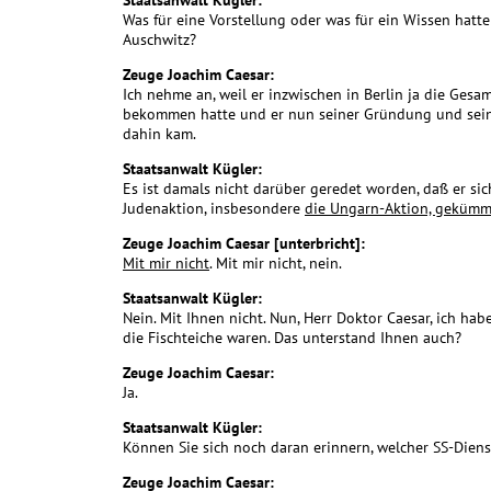
Staatsanwalt Kügler:
Was für eine Vorstellung oder was für ein Wissen hat
Auschwitz?
Zeuge Joachim Caesar:
Ich nehme an, weil er inzwischen in Berlin ja die Ges
bekommen hatte und er nun seiner Gründung und sei
dahin kam.
Staatsanwalt Kügler:
Es ist damals nicht darüber geredet worden, daß er 
Judenaktion, insbesondere
die Ungarn-Aktion, gekümm
Zeuge Joachim Caesar [unterbricht]:
Mit mir nicht
. Mit mir nicht, nein.
Staatsanwalt Kügler:
Nein. Mit Ihnen nicht. Nun, Herr Doktor Caesar, ich h
die Fischteiche waren. Das unterstand Ihnen auch?
Zeuge Joachim Caesar:
Ja.
Staatsanwalt Kügler:
Können Sie sich noch daran erinnern, welcher SS-Dienst
Zeuge Joachim Caesar: