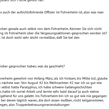
utant sich Fische geholt hat?
s auch der aufsichtsführende Offizier im Führerheim ist, also was man
rachen gerade auch selbst von dem Führerheim. Können Sie sich nicht
g im Führerheim über die Vergasungsaktionen gesprochen worden ist?
st doch wohl sehr leicht vorstellbar, daß Sie bei den
arüber gesprochen haben, was da geschieht?
ührerheim gewohnt von Anfang März, als ich hinkam, bis Mitte Juli, glaube
as nächste war: Von August 42 bis Weihnachten 42 war ich so gut wie
h selbst hatte Paratyphus, ich habe schwere Gallengeschichten
hatte ich soviel Arbeit und lernte sehr bald darauf ja auch meine
itgehend für uns gelebt. Ins Führerheim bin ich so gut wie nie gegangen
bei denen täglich waren, die dort essen mußten, nicht teilgenommen.
tungen, also Truppenbetreuungsveranstaltungen