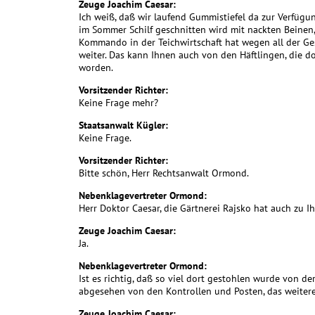
Zeuge Joachim Caesar:
Ich weiß, daß wir laufend Gummistiefel da zur Verfügung
im Sommer Schilf geschnitten wird mit nackten Beinen
Kommando in der Teichwirtschaft hat wegen all der G
weiter. Das kann Ihnen auch von den Häftlingen, die do
worden.
Vorsitzender Richter:
Keine Frage mehr?
Staatsanwalt Kügler:
Keine Frage.
Vorsitzender Richter:
Bitte schön, Herr Rechtsanwalt Ormond.
Nebenklagevertreter Ormond:
Herr Doktor Caesar, die Gärtnerei Rajsko hat auch zu I
Zeuge Joachim Caesar:
Ja.
Nebenklagevertreter Ormond:
Ist es richtig, daß so viel dort gestohlen wurde von de
abgesehen von den Kontrollen und Posten, das weitere
Zeuge Joachim Caesar: