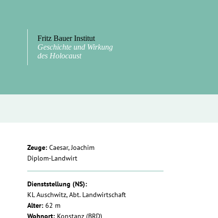
Fritz Bauer Institut
Geschichte und Wirkung
des Holocaust
Zeuge:
Caesar, Joachim
Diplom-Landwirt
Dienststellung (NS):
KL Auschwitz, Abt. Landwirtschaft
Alter:
62 m
Wohnort:
Konstanz (BRD)